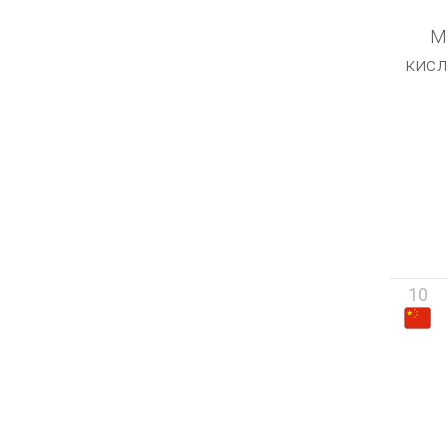
М
кисл
10