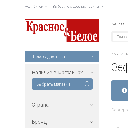
Челябинск
Выберите адрес магазина
Каталог
К&Б
К
Шоколад, конфеты
Зе
Наличие в магазинах
Выбрать магазин
Страна
Сортиро
Бренд