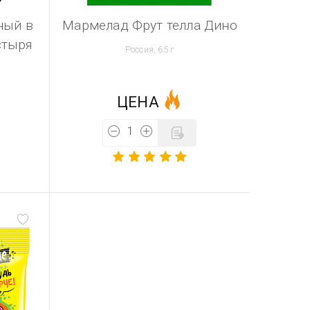
ный в
Мармелад Фрут телла Дино
стыря
Россия, 65 г
ЦЕНА