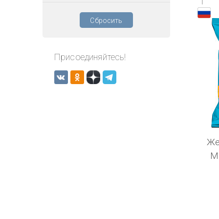
1
Сбросить
Присоединяйтесь!
Же
М