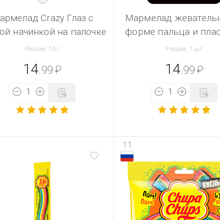
армелад Crazy Глаз с
Мармелад жеватель
ой начинкой на палочке
форме пальца и пла
Россия, 10 г
Россия, 1 шт
14
14
.99
₽
.99
₽
11