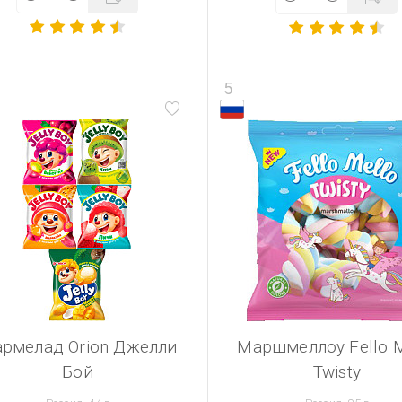
5
рмелад Orion Джелли
Маршмеллоу Fello M
Бой
Twisty