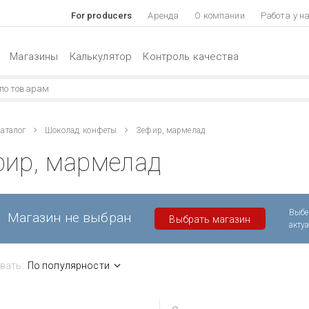
For producers
Аренда
О компании
Работа у н
Магазины
Калькулятор
Контроль качества
аталог
Шоколад, конфеты
Зефир, мармелад
фир, мармелад
Выбе
Магазин не выбран
Выбрать магазин
акту
вать:
По популярности