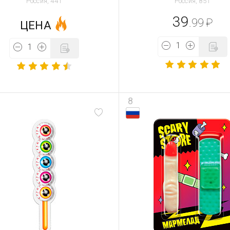
Россия, 44 г
Россия, 85 г
39
.99
₽
ЦЕНА
8