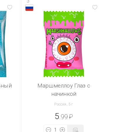
3
ьный
Маршмеллоу Глаз с
начинкой
Россия, 5 г
5
.99
₽