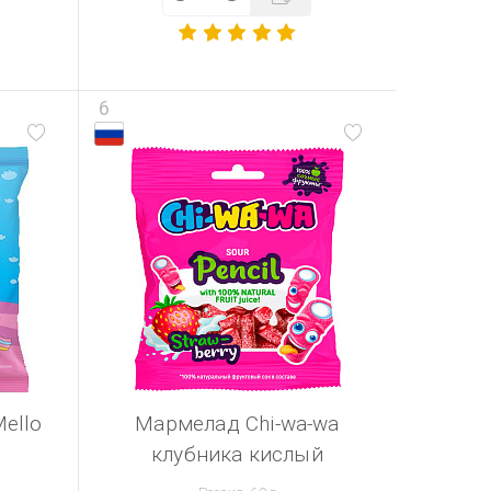
6
ello
Мармелад Chi-wa-wa
клубника кислый