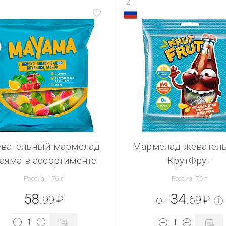
2
вательный мармелад
Мармелад жевател
аяма в ассортименте
КрутФрут
Россия, 170 г
Россия, 70 г
58
34
.99
₽
от
.69
₽
i