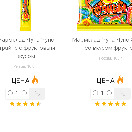
Мармелад Чупа Чупс
Мармелад Чупа Чупс
трайпс с фруктовым
со вкусом фрукт
вкусом
Россия, 100 г
Китай, 10,5 г
ЦЕНА
ЦЕНА