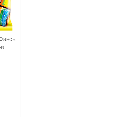
 Фансы
ов