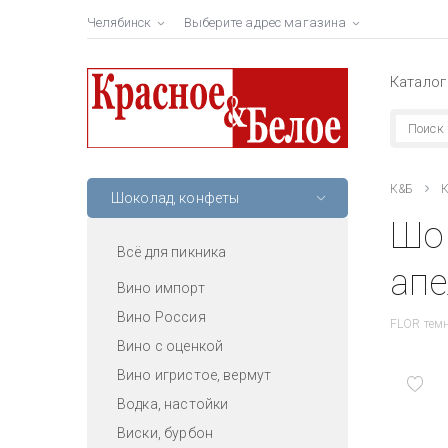
Челябинск
Выберите адрес магазина
Каталог
К&Б
К
Шоколад, конфеты
Шо
Всё для пикника
апе
Вино импорт
Вино Россия
FLOR темн
Вино с оценкой
Вино игристое, вермут
Водка, настойки
Виски, бурбон