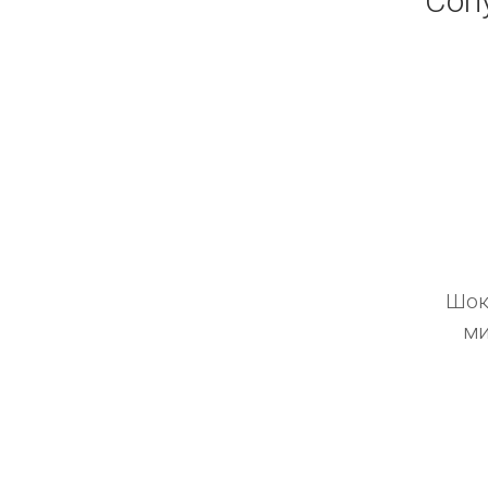
Соп
Шок
ми