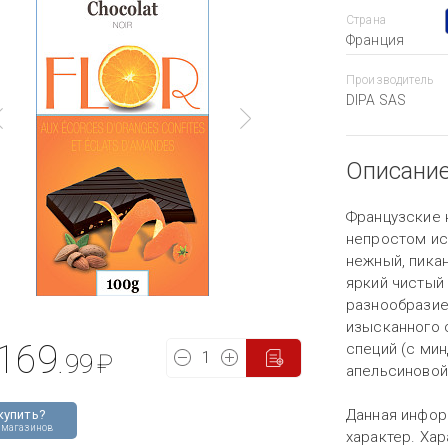
Страна
Франция
Производитель
DIPA SAS
Описани
Французские 
непростом ис
нежный, пикан
яркий чистый
разнообразие
изысканного 
169
специй (с ми
.99
₽
апельсиновой
Данная инфор
купить?
 магазинов
характер. Хар