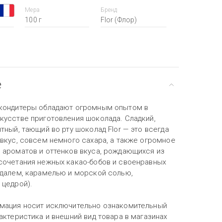
Мера
Бренд
100 г
Flor (Флор)
е
кондитеры обладают огромным опытом в
кусстве приготовления шоколада. Сладкий,
тный, тающий во рту шоколад Flor — это всегда
 вкус, совсем немного сахара, а также огромное
 ароматов и оттенков вкуса, рождающихся из
сочетания нежных какао-бобов и своенравных
ндалем, карамелью и морской солью,
 цедрой).
мация носит исключительно ознакомительный
актеристика и внешний вид товара в магазинах