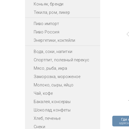
Коньяк, бренди
Текила, ром, ликер
Пиво импорт
Пиво Россия
Энергетики, коктейли
Вода, соки, напитки
Спортпит, полезный перекус
Мясо, рыба, икра
Заморозка, мороженое
Молоко, сыры, яйцо
Чай, кофе
Бакалея, консервы
Шоколад, конфеты
Хлеб, печенье
Где 
адреса
Снеки