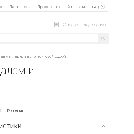
ас
Партнерам
Пресс-центр
Контакты
Список покупок пуст
ый с миндалем и апельсиновой цедрой
алем и
42 оценки
истики