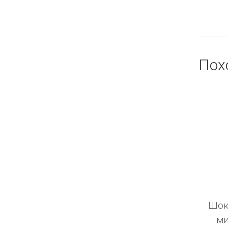
Пох
Шок
ми