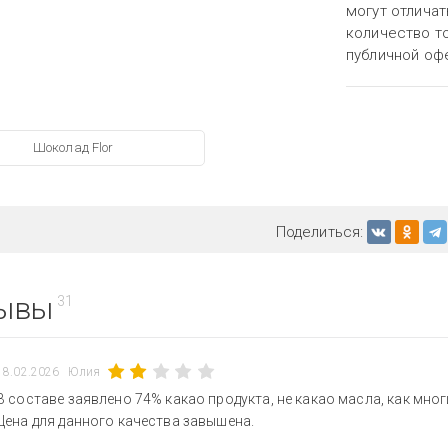
могут отличат
количество то
публичной оф
Шоколад Flor
Поделиться:
ывы
31
18.02.2026
Юлия
В составе заявлено 74% какао продукта, не какао масла, как мн
Цена для данного качества завышена.