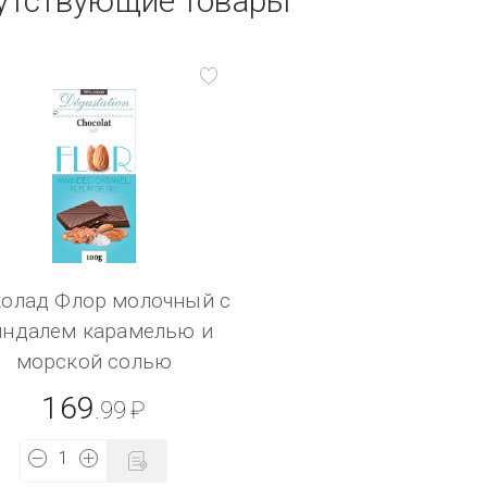
утствующие товары
олад Флор молочный с
ндалем карамелью и
морской солью
169
.99
₽