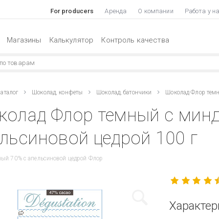
For producers
Аренда
О компании
Работа у н
Магазины
Калькулятор
Контроль качества
аталог
Шоколад, конфеты
Шоколад, батончики
Шоколад Флор темн
колад Флор темный с минд
льсиновой цедрой 100 г
ый 70% с апельсиновой цедрой Флор
Характер