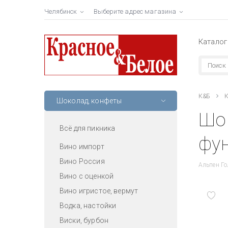
Челябинск
Выберите адрес магазина
Каталог
К&Б
К
Шоколад, конфеты
Шо
Всё для пикника
фун
Вино импорт
Вино Россия
Альпен Го
Вино с оценкой
Вино игристое, вермут
Водка, настойки
Виски, бурбон