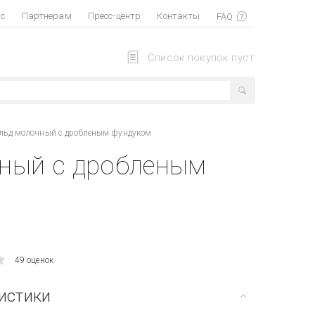
ас
Партнерам
Пресс-центр
Контакты
Список покупок пуст
ольд молочный с дробленым фундуком
чный с дробленым
49 оценок
истики