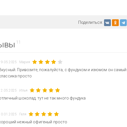
Поделиться:
ывы
11
19.05.2025
Мария
Вкусный. Привозите, пожалуйста, с фундуком и изюмом он самый 
классика просто
12.05.2025
Илья
отличный шоколад, тут не так много фундука
10.01.2025
Геля
хороший нежный офигеный просто