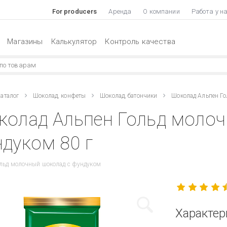
For producers
Аренда
О компании
Работа у н
Магазины
Калькулятор
Контроль качества
аталог
Шоколад, конфеты
Шоколад, батончики
Шоколад Альпен Г
колад Альпен Гольд моло
дуком 80 г
льд молочный шоколад с фундуком
Характер