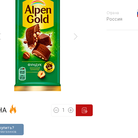
Страна
Россия
НА
купить?
 магазинов