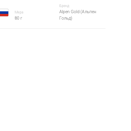
Бренд
Alpen Gold (Альпен
Мера
80 г
Гольд)