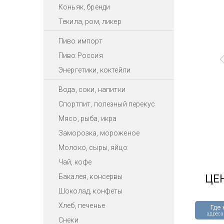
Коньяк, бренди
Текила, ром, ликер
Пиво импорт
Пиво Россия
Энергетики, коктейли
Вода, соки, напитки
Спортпит, полезный перекус
Мясо, рыба, икра
Заморозка, мороженое
Молоко, сыры, яйцо
Чай, кофе
Бакалея, консервы
ЦЕ
Шоколад, конфеты
Хлеб, печенье
Где 
адреса
Снеки