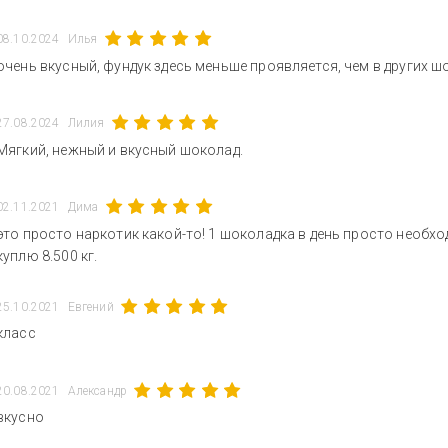
08.10.2024
Илья
очень вкусный, фундук здесь меньше проявляется, чем в других ш
27.08.2024
Лилия
Мягкий, нежный и вкусный шоколад.
02.11.2021
Дима
это просто наркотик какой-то! 1 шоколадка в день просто необход
куплю 8.500 кг.
25.10.2021
Евгений
класс
20.08.2021
Александр
вкусно