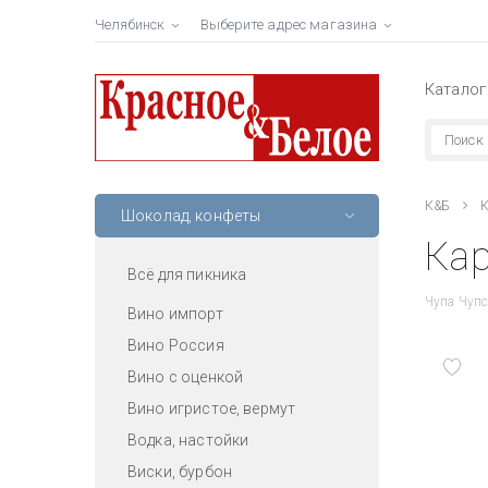
Челябинск
Выберите адрес магазина
Каталог
К&Б
К
Шоколад, конфеты
Кар
Всё для пикника
Чупа Чупс
Вино импорт
Вино Россия
Вино с оценкой
Вино игристое, вермут
Водка, настойки
Виски, бурбон