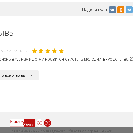
Поделиться:
ывы
1
15.07.2025
Юлия
очень вкусная и детям нравится свистеть мелодии. вкус детства 2
ть все отзывы
Товарные знаки принадлежат Обществу с ограниченной