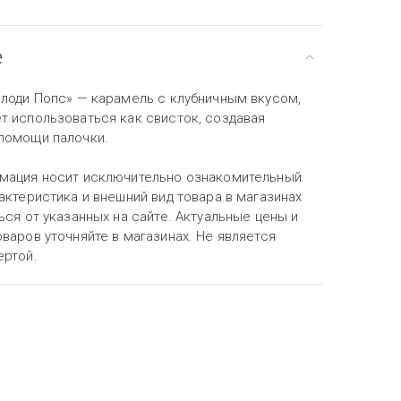
е
елоди Попс» — карамель с клубничным вкусом,
т использоваться как свисток, создавая
помощи палочки.
мация носит исключительно ознакомительный
актеристика и внешний вид товара в магазинах
ься от указанных на сайте. Актуальные цены и
варов уточняйте в магазинах. Не является
ертой.