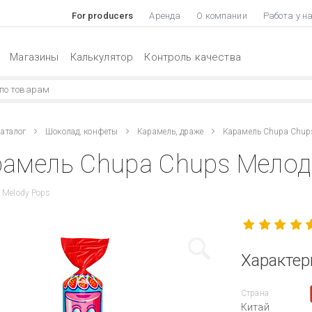
For producers
Аренда
О компании
Работа у н
Магазины
Калькулятор
Контроль качества
аталог
Шоколад, конфеты
Карамель, драже
Карамель Chupa Chup
амель Chupa Chups Мелоди
 Melody Pops
Характер
Страна
Китай