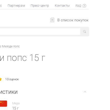
ас
Партнерам
Пресс-центр
Контакты
В список покупок
s Мелоди попс
 попс 15 г
10 оценок
истики
Мера
15 г