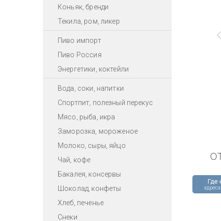
Коньяк, бренди
Текила, ром, ликер
Пиво импорт
Пиво Россия
Энергетики, коктейли
Вода, соки, напитки
Спортпит, полезный перекус
Мясо, рыба, икра
Заморозка, мороженое
Молоко, сыры, яйцо
о
Чай, кофе
Бакалея, консервы
Где 
Шоколад, конфеты
адреса
Хлеб, печенье
Снеки