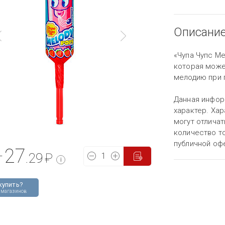
Описани
«Чупа Чупс М
которая може
мелодию при 
Данная инфор
характер. Хар
могут отличат
количество то
публичной оф
27
т
.29
₽
i
купить?
 магазинов