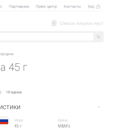
ас
Партнерам
Пресс-центр
Контакты
Список покупок пуст
ородина
 45 г
19 оценок
истики
Мера
Бренд
45 г
M&M's