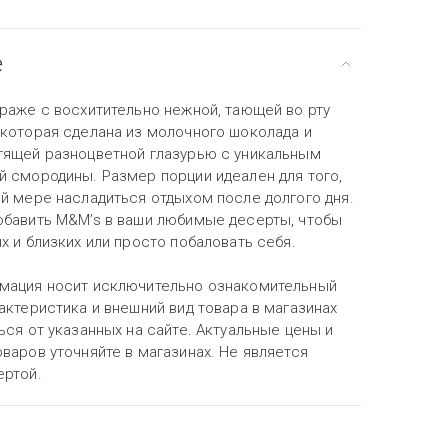
е
драже с восхитительно нежной, тающей во рту
 которая сделана из молочного шоколада и
тящей разноцветной глазурью с уникальным
й смородины. Размер порции идеален для того,
ой мере насладиться отдыхом после долгого дня.
обавить M&M’s в ваши любимые десерты, чтобы
х и близких или просто побаловать себя.
мация носит исключительно ознакомительный
актеристика и внешний вид товара в магазинах
ься от указанных на сайте. Актуальные цены и
варов уточняйте в магазинах. Не является
ертой.