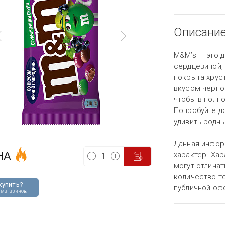
Описани
M&M’s — это 
сердцевиной,
покрыта хрус
вкусом черно
чтобы в полн
Попробуйте д
удивить родны
Данная инфор
НА
характер. Хар
могут отличат
количество то
купить?
публичной оф
 магазинов