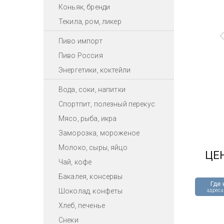
Коньяк, бренди
Текила, ром, ликер
Пиво импорт
Пиво Россия
Энергетики, коктейли
Вода, соки, напитки
Спортпит, полезный перекус
Мясо, рыба, икра
Заморозка, мороженое
Молоко, сыры, яйцо
ЦЕ
Чай, кофе
Бакалея, консервы
Где 
Шоколад, конфеты
адреса
Хлеб, печенье
Снеки