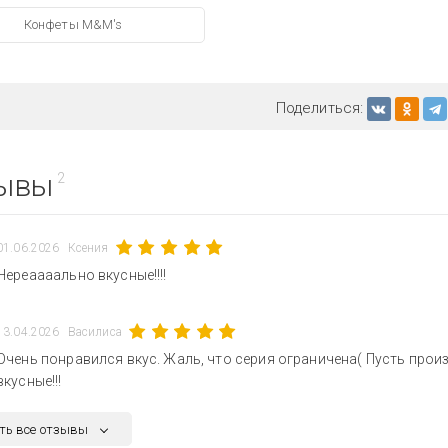
Конфеты M&M's
Поделиться:
ывы
2
01.06.2026
Ксения
Нереаааально вкусные!!!!
13.04.2026
Василиса
Очень понравился вкус. Жаль, что серия ограничена( Пусть произ
вкусные!!!
ть все отзывы