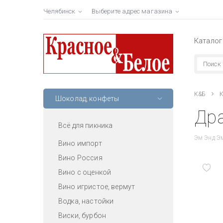
Челябинск
Выберите адрес магазина
Каталог
К&Б
К
Шоколад, конфеты
Др
Всё для пикника
Эм Энд Эм
Вино импорт
Вино Россия
Вино с оценкой
Вино игристое, вермут
Водка, настойки
Виски, бурбон