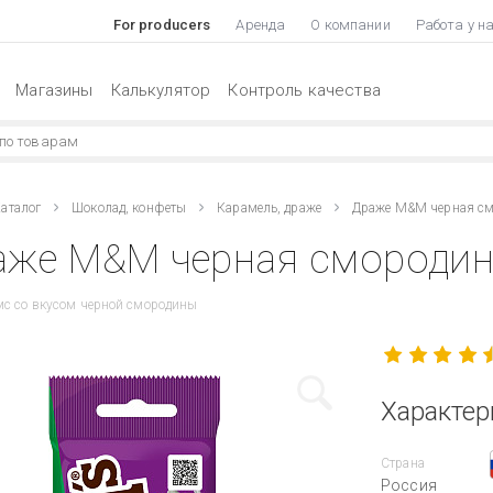
For producers
Аренда
О компании
Работа у н
Магазины
Калькулятор
Контроль качества
аталог
Шоколад, конфеты
Карамель, драже
Драже M&M черная см
аже M&M черная смородина
с со вкусом черной смородины
Характер
Страна
Россия