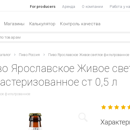
For producers
Аренда
О компании
Работа у н
Магазины
Калькулятор
Контроль качества
аталог
Пиво Россия
Пиво Ярославское Живое светлое фильтрованное 
о Ярославское Живое све
астеризованное ст 0,5 л
кое фильтрованное
Характер