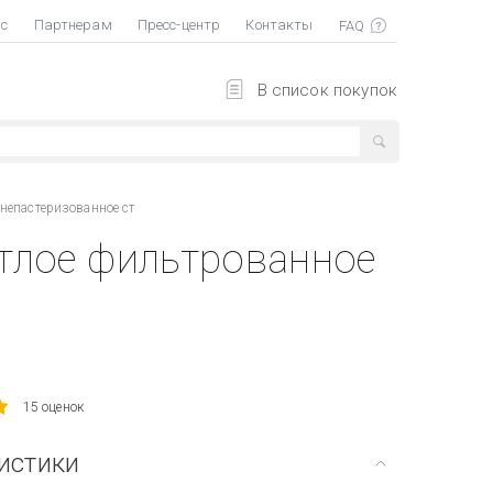
ас
Партнерам
Пресс-центр
Контакты
В список покупок
непастеризованное ст
тлое фильтрованное
15 оценок
истики