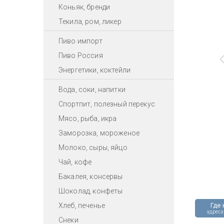
Коньяк, бренди
Текила, ром, ликер
Пиво импорт
Пиво Россия
Энергетики, коктейли
Вода, соки, напитки
Спортпит, полезный перекус
Мясо, рыба, икра
Заморозка, мороженое
Молоко, сыры, яйцо
Чай, кофе
Бакалея, консервы
Шоколад, конфеты
Хлеб, печенье
Где 
адреса
Снеки