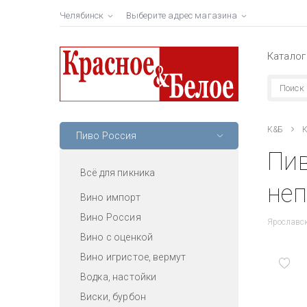
Челябинск
Выберите адрес магазина
Каталог
К&Б
К
Пиво Россия
Пив
Всё для пикника
неп
Вино импорт
Вино Россия
Ярославс
Вино с оценкой
Вино игристое, вермут
Водка, настойки
Виски, бурбон