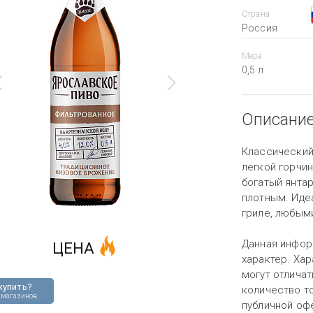
Страна
Россия
Мера
0,5 л
Описани
Классический
легкой горчи
богатый янта
плотным. Иде
гриле, любым
Данная инфор
ЦЕНА
характер. Хар
могут отличат
купить?
количество то
 магазинов
публичной оф