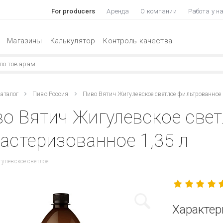
For producers
Аренда
О компании
Работа у н
Магазины
Калькулятор
Контроль качества
аталог
Пиво Россия
Пиво Вятич Жигулевское светлое фильтрованное
о Вятич Жигулевское све
астеризованное 1,35 л
улевское светлое
Характер