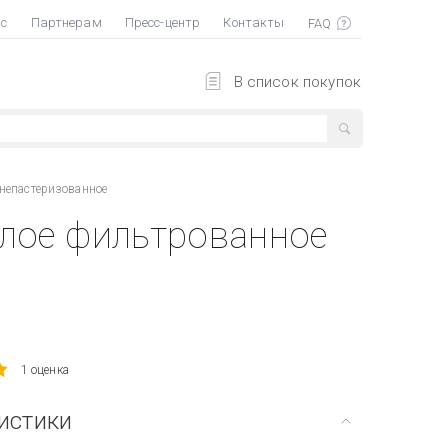
ас
Партнерам
Пресс-центр
Контакты
В список покупок
 непастеризованное
тлое фильтрованное
1 оценка
истики