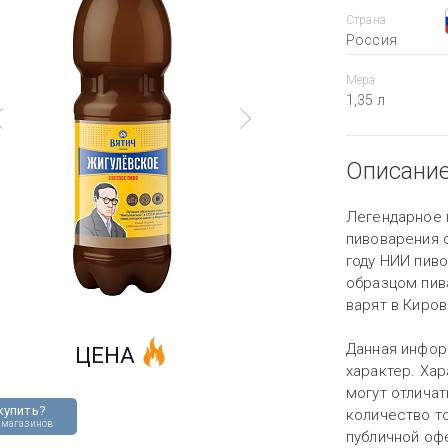
Страна
Россия
Мера
1,35 л
Описани
Легендарное 
пивоварения 
году НИИ пиво
образцом пив
варят в Кирове
Данная инфор
ЦЕНА
характер. Хар
могут отличат
купить?
количество то
 магазинов
публичной оф