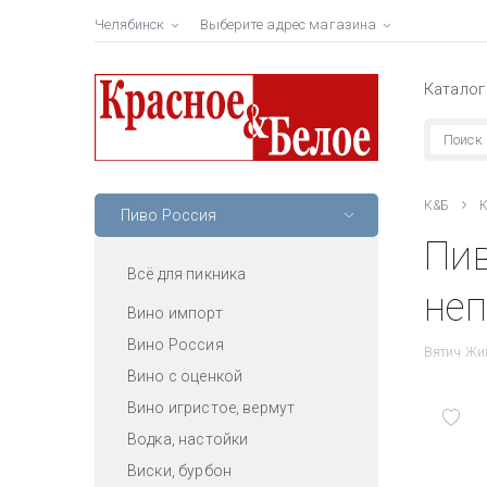
Челябинск
Выберите адрес магазина
Каталог
К&Б
К
Пиво Россия
Пив
Всё для пикника
неп
Вино импорт
Вино Россия
Вятич Жиг
Вино с оценкой
Вино игристое, вермут
Водка, настойки
Виски, бурбон