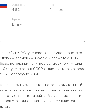
Алкоголь
Цвет
4.5 %
Светлое
Бренд
Вятич
е
пиво «Вятич Жигулевское» — символ советского
с легким зерновым вкусом и ароматом. В 1985
безалкогольных напитков заявил, что «лучшим
а «Жигулевское» в СССР является пиво, которое
...». Попробуйте и вы!
мация носит исключительно ознакомительный
актеристика и внешний вид товара в магазинах
ься от указанных на сайте. Актуальные цены и
варов уточняйте в магазинах. Не является
ертой.