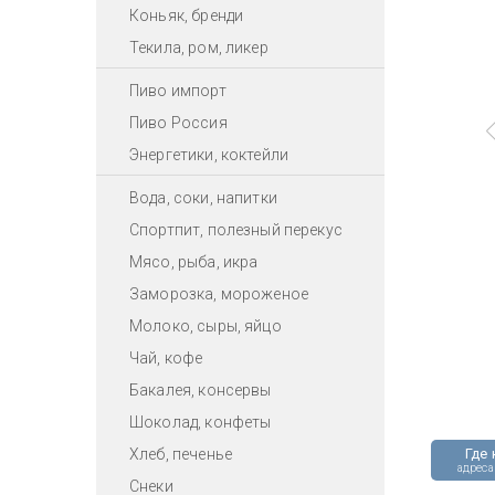
Коньяк, бренди
Текила, ром, ликер
Пиво импорт
Пиво Россия
Энергетики, коктейли
Вода, соки, напитки
Спортпит, полезный перекус
Мясо, рыба, икра
Заморозка, мороженое
Молоко, сыры, яйцо
Чай, кофе
Бакалея, консервы
Шоколад, конфеты
Хлеб, печенье
Где 
адреса
Снеки