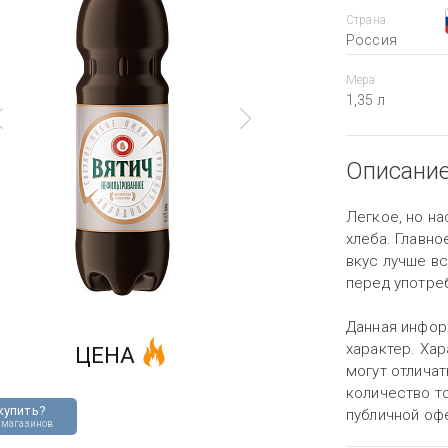
Страна
Россия
Мера
1,35 л
Описани
Легкое, но н
хлеба. Главн
вкус лучше в
перед употре
Данная инфор
характер. Хар
ЦЕНА
могут отличат
количество то
купить?
публичной оф
 магазинов