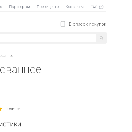
ас
Партнерам
Пресс-центр
Контакты
В список покупок
ованное
рованное
1 оценка
истики