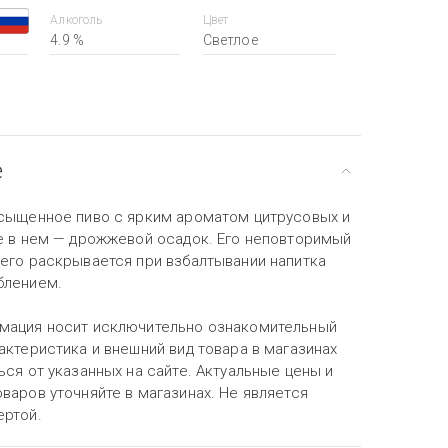
Алкоголь
Цвет
4.9 %
Светлое
е
асыщенное пиво с ярким ароматом цитрусовых и
ое в нем — дрожжевой осадок. Его неповторимый
сего раскрывается при взбалтывании напитка
блением.
мация носит исключительно ознакомительный
актеристика и внешний вид товара в магазинах
ься от указанных на сайте. Актуальные цены и
варов уточняйте в магазинах. Не является
ертой.