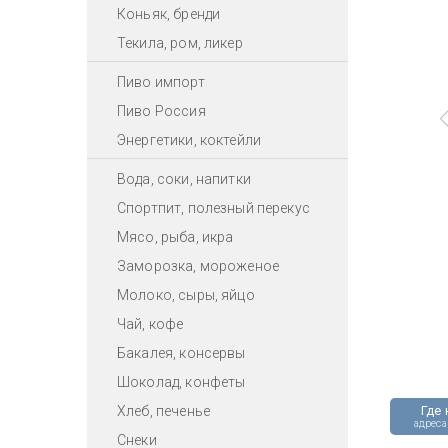
Коньяк, бренди
Текила, ром, ликер
Пиво импорт
Пиво Россия
Энергетики, коктейли
Вода, соки, напитки
Спортпит, полезный перекус
Мясо, рыба, икра
Заморозка, мороженое
Молоко, сыры, яйцо
Чай, кофе
Бакалея, консервы
Шоколад, конфеты
Хлеб, печенье
Где 
адреса
Снеки