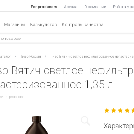
For producers
Аренда
О компании
Работа у н
Магазины
Калькулятор
Контроль качества
аталог
Пиво Россия
Пиво Вятич светлое нефильтрованное непастериз
о Вятич светлое нефильт
астеризованное 1,35 л
фильтрованное
Характер