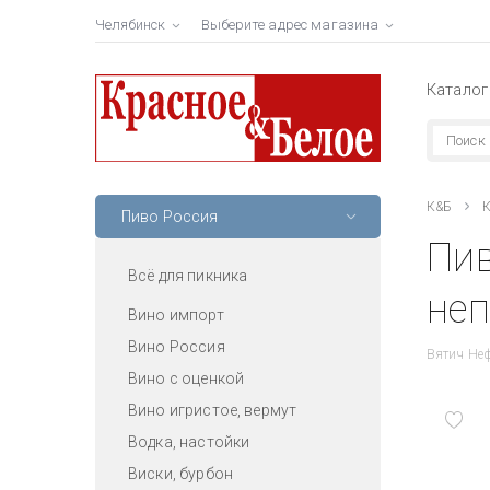
Челябинск
Выберите адрес магазина
Каталог
К&Б
К
Пиво Россия
Пив
Всё для пикника
неп
Вино импорт
Вино Россия
Вятич Не
Вино с оценкой
Вино игристое, вермут
Водка, настойки
Виски, бурбон