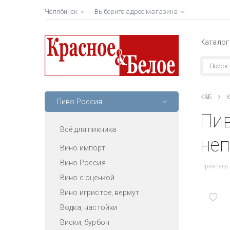
Челябинск
Выберите адрес магазина
Каталог
К&Б
К
Пиво Россия
Пив
Всё для пикника
неп
Вино импорт
Вино Россия
Приятель
Вино с оценкой
Вино игристое, вермут
Водка, настойки
Виски, бурбон