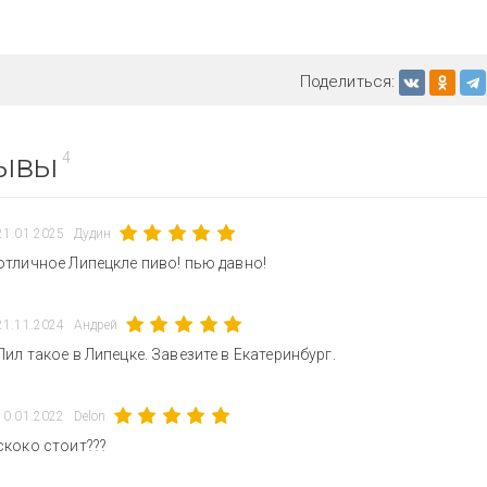
Поделиться:
ывы
4
21.01.2025
Дудин
отличное Липецкле пиво! пью давно!
21.11.2024
Андрей
Пил такое в Липецке. Завезите в Екатеринбург.
10.01.2022
Delon
скоко стоит???