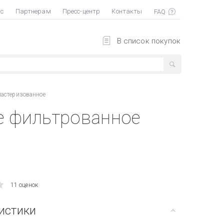
ас
Партнерам
Пресс-центр
Контакты
В список покупок
пастеризованное
е фильтрованное
11 оценок
истики