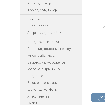
Коньяк, бренди
Текила, ром, ликер
Пиво импорт
Пиво Россия
Энергетики, коктейли
Вода, соки, напитки
Спортпит, полезный перекус
Мясо, рыба, икра
Заморозка, мороженое
Молоко, сыры, яйцо
Чай, кофе
Бакалея, консервы
Шоколад, конфеты
Хлеб, печенье
Где 
адреса
Снеки