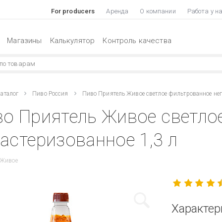
For producers
Аренда
О компании
Работа у н
Магазины
Калькулятор
Контроль качества
аталог
Пиво Россия
Пиво Приятель Живое светлое фильтрованное не
о Приятель Живое светло
астеризованное 1,3 л
 Живое
Характер