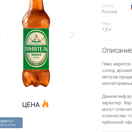
Страна
Россия
Мера
1,3 л
Описани
Пиво варится
солод, аромат
метров прида
неповторимый
Данная инфор
характер. Хар
ЦЕНА
могут отличат
количество то
купить?
публичной оф
 магазинов