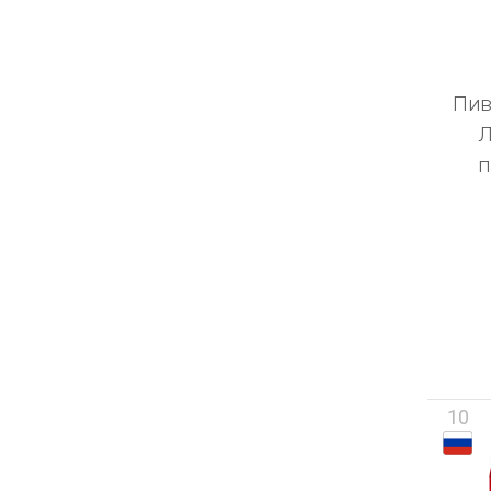
Пив
Л
п
10