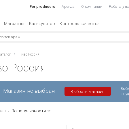
For producers
Аренда
О компании
Работа у н
Магазины
Калькулятор
Контроль качества
аталог
Пиво Россия
во Россия
Выбе
Магазин не выбран
Выбрать магазин
акту
вать:
По популярности