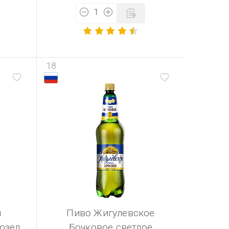
18
й
Пиво Жигулевское
озел
Бочковое светлое