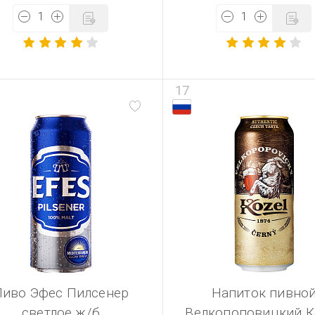
17
Пиво Эфес Пилсенер
Напиток пивно
светлое ж/б
Велкопоповицкий К