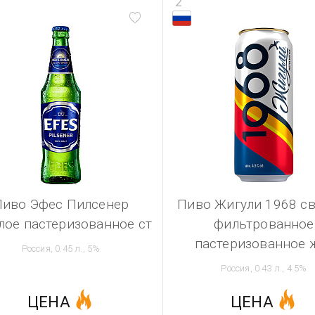
2
Пиво Эфес Пилсенер
Пиво Жигули 1968 св
лое пастеризованное ст
фильтрованное
пастеризованное 
Россия, 0.45 л., 5%
Россия, 0.43 л., 4.5%
ЦЕНА
ЦЕНА