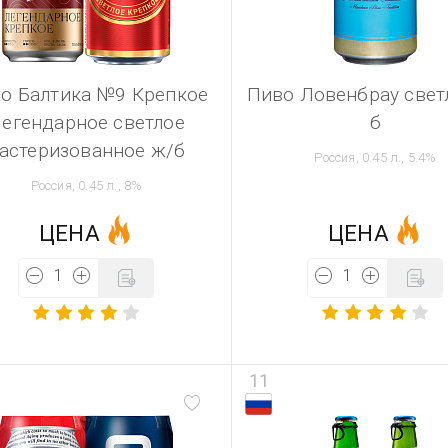
о Балтика №9 Крепкое
Пиво Ловенбрау свет
егендарное светлое
б
астеризованное ж/б
Россия, 0.45 л., 5.4%
Россия, 0.45 л., 8%
ЦЕНА
ЦЕНА
11