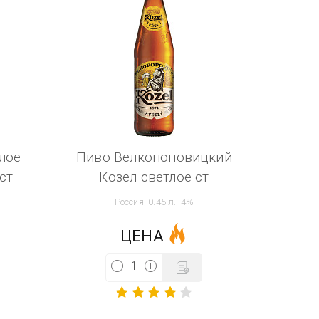
лое
Пиво Велкопоповицкий
ст
Козел светлое ст
Россия, 0.45 л., 4%
ЦЕНА