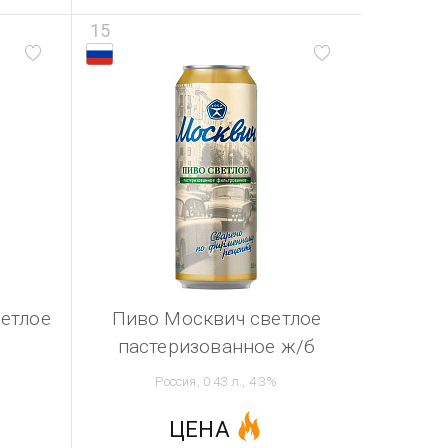
15
ветлое
Пиво Москвич светлое
пастеризованное ж/б
Россия, 0.43 л., 4.3%
ЦЕНА