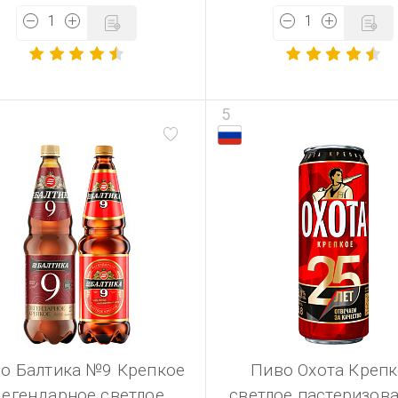
5
о Балтика №9 Крепкое
Пиво Охота Крепк
егендарное светлое
светлое пастеризов