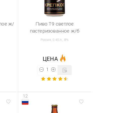
лое ж/
Пиво Т9 светлое
пастеризованное ж/б
Россия, 0.45 л., 8%
ЦЕНА
12