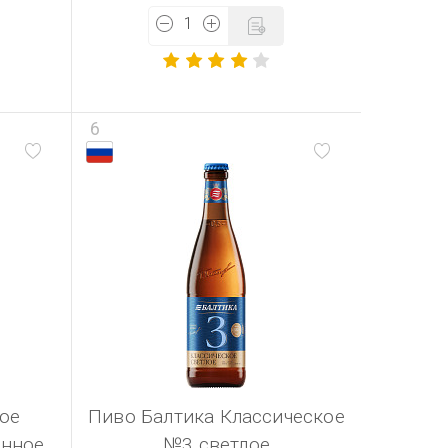
6
ое
Пиво Балтика Классическое
анное
№3 светлое