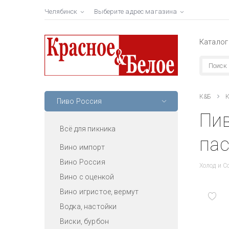
Челябинск
Выберите адрес магазина
Каталог
К&Б
К
Пиво Россия
Пив
Всё для пикника
пас
Вино импорт
Вино Россия
Холод и С
Вино с оценкой
Вино игристое, вермут
Водка, настойки
Виски, бурбон