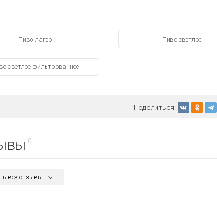
Пиво лагер
Пиво светлое
во светлое фильтрованное
Поделиться:
ывы
0
ть все отзывы