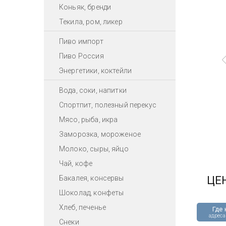
Коньяк, бренди
Текила, ром, ликер
Пиво импорт
Пиво Россия
Энергетики, коктейли
Вода, соки, напитки
Спортпит, полезный перекус
Мясо, рыба, икра
Заморозка, мороженое
Молоко, сыры, яйцо
Чай, кофе
Бакалея, консервы
ЦЕ
Шоколад, конфеты
Хлеб, печенье
Где 
адреса
Снеки