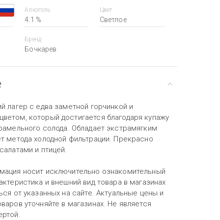
Алкоголь
Цвет
4.1 %
Светлое
Бренд
Бочкарев
е
й лагер с едва заметной горчинкой и
ветом, который достигается благодаря купажу
арамельного солода. Обладает экстрамягким
ёт метода холодной фильтрации. Прекрасно
салатами и птицей.
мация носит исключительно ознакомительный
актеристика и внешний вид товара в магазинах
ься от указанных на сайте. Актуальные цены и
варов уточняйте в магазинах. Не является
ертой.