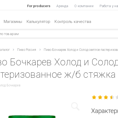
For producers
Аренда
О компании
Работа у н
Магазины
Калькулятор
Контроль качества
аталог
Пиво Россия
Пиво Бочкарев Холод и Солод светлое пастеризов
о Бочкарев Холод и Солод
теризованное ж/б стяжка 
олод Бочкарев
Характер