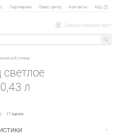
ас
Партнерам
Пресс-центр
Контакты
Список покупок пуст
анное ж/б стяжка
 светлое
0,43 л
17 оценок
истики