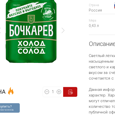
Страна
Россия
Мера
0,43 л
Описани
Светлый лёгки
насыщенным ц
светлого и к
вкусом за сч
сочетается с 
Данная инфор
НА
характер. Хар
могут отличат
количество то
купить?
 магазинов
публичной оф