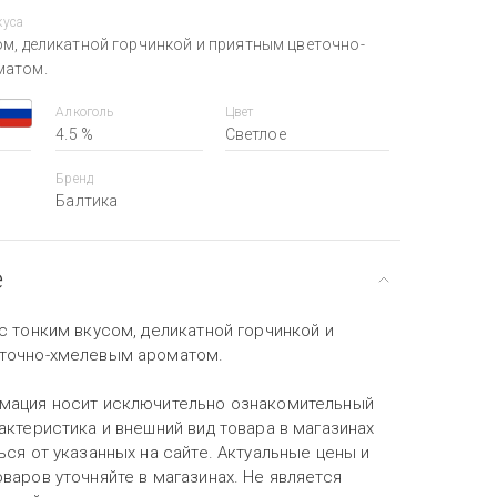
куса
ом, деликатной горчинкой и приятным цветочно-
матом.
Алкоголь
Цвет
4.5 %
Светлое
Бренд
Балтика
е
с тонким вкусом, деликатной горчинкой и
точно-хмелевым ароматом.
мация носит исключительно ознакомительный
актеристика и внешний вид товара в магазинах
ься от указанных на сайте. Актуальные цены и
варов уточняйте в магазинах. Не является