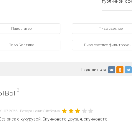
публичной оф
Пиво лагер
Пиво светлое
Пиво Балтика
Пиво светлое фильтрован
Поделиться:
ывы
2
31.07.2026
Возвращение Эйхбаума
Без риса с кукурузой. Скучновато, друзья, скучновато!