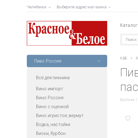
Челябинск
Выберите адрес магазина
Каталог
К&Б
К
Пиво Россия
Пив
Всё для пикника
пас
Вино импорт
Вино Россия
Балтика 1
Вино с оценкой
Вино игристое, вермут
Водка, настойки
Виски, бурбон