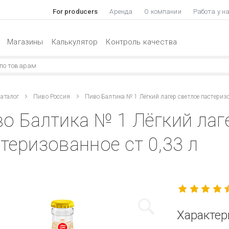
For producers
Аренда
О компании
Работа у н
Магазины
Калькулятор
Контроль качества
аталог
Пиво Россия
Пиво Балтика № 1 Лёгкий лагер светлое пастериз
о Балтика № 1 Лёгкий лаг
теризованное ст 0,33 л
Характер