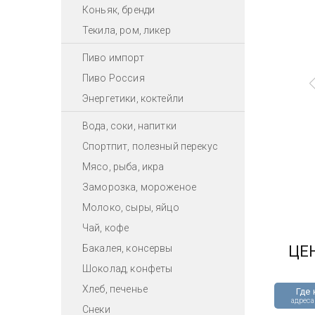
Коньяк, бренди
Текила, ром, ликер
Пиво импорт
Пиво Россия
Энергетики, коктейли
Вода, соки, напитки
Спортпит, полезный перекус
Мясо, рыба, икра
Заморозка, мороженое
Молоко, сыры, яйцо
Чай, кофе
Бакалея, консервы
ЦЕ
Шоколад, конфеты
Хлеб, печенье
Где 
адреса
Снеки