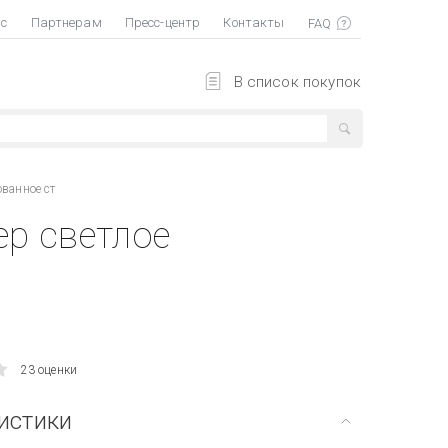
ас
Партнерам
Пресс-центр
Контакты
В список покупок
ованное ст
ер светлое
23 оценки
истики