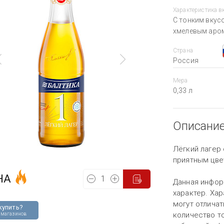
Характеристика в
С тонким вкус
хмелевым аро
Страна
Россия
Мера
0,33 л
Описани
Лёгкий лагер 
приятным цве
НА
Данная инфор
характер. Хар
могут отличат
купить?
количество то
 магазинов