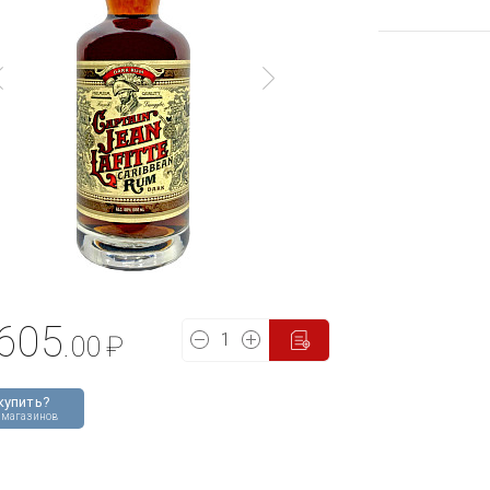
605
.00
₽
купить?
 магазинов