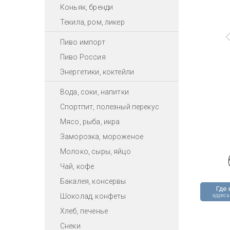
Коньяк, бренди
Текила, ром, ликер
Пиво импорт
Пиво Россия
Энергетики, коктейли
Вода, соки, напитки
Спортпит, полезный перекус
Мясо, рыба, икра
Заморозка, мороженое
Молоко, сыры, яйцо
Чай, кофе
Бакалея, консервы
Где 
Шоколад, конфеты
адреса
Хлеб, печенье
Снеки