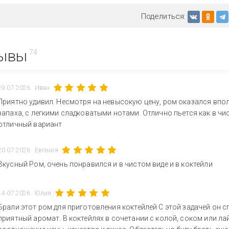
Поделиться:
ывы
74
29.07.2026
Иван
Приятно удивил. Несмотря на невысокую цену, ром оказался впол
запаха, с легкими сладковатыми нотами. Отлично пьется как в чист
отличный вариант
20.07.2026
Евгения
Вкусный Ром, очень понравился и в чистом виде и в коктейли
14.07.2026
Юлия
Брали этот ром для приготовления коктейлей С этой задачей он с
приятный аромат. В коктейлях в сочетании с колой, соком или ла