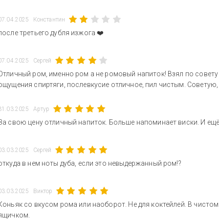
07.04.2025
Константин
после третьего дубля изжога ❤️‍
07.04.2025
Сергей
Отличный ром, именно ром а не ромовый напиток! Взял по совету 
ощущения спиртяги, послевкусие отличное, пил чистым. Советую, 
31.03.2025
Артур
За свою цену отличный напиток. Больше напоминает виски. И ещё
03.03.2025
Сергей
откуда в нем ноты дуба, если это невыдержанный ром!?
03.03.2025
Виктор
Коньяк со вкусом рома или наоборот. Не для коктейлей. В чистом
ящичком.