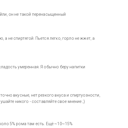
ейли, он не такой перенасыщенный
 а не спиртягой. Пьется легко, горло не жжет, а
сладость умеренная. Я обычно беру напитки
точно вкусные, нет резкого вкуса и спиртуозности,
лушайте никого - составляйте свое мнение ;)
около 5% рома там есть. Ещё ~10~15%