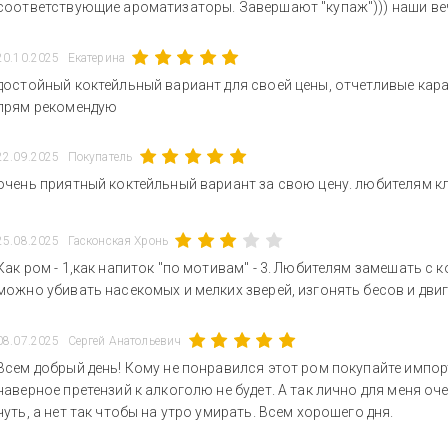
соответствующие ароматизаторы. Завершают "купаж"))) наши вечн
20.10.2025
Екатерина
достойный коктейльный вариант для своей цены, отчетливые кара
прям рекомендую
22.09.2025
Покупатель
очень приятный коктейльный вариант за свою цену. любителям 
25.08.2025
Гасконская Хронь
Как ром - 1,как напиток "по мотивам" - 3. Любителям замешать с
можно убивать насекомых и мелких зверей, изгонять бесов и двиг
08.07.2025
Сергей Анатольевич
Всем добрый день! Кому не понравился этот ром покупайте импорт
наверное претензий к алкоголю не будет. А так лично для меня оче
чуть, а нет так чтобы на утро умирать. Всем хорошего дня.