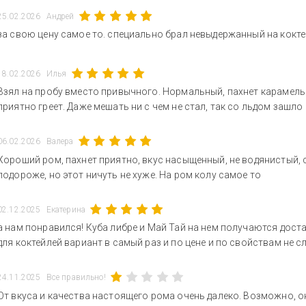
25.02.2026
Андрей
за свою цену самое то. специально брал невыдержанный на кокт
18.02.2026
Илья
Взял на пробу вместо привычного. Нормальный, пахнет карамелью,
приятно греет. Даже мешать ни с чем не стал, так со льдом зашло
06.02.2026
Валера
Хороший ром, пахнет приятно, вкус насыщенный, не водянистый, 
подороже, но этот ничуть не хуже. На ром колу самое то
02.12.2025
Екатерина
а нам понравился! Куба либре и Май Тай на нем получаются доста
для коктейлей вариант в самый раз и по цене и по свойствам не с
24.11.2025
Все правильно!
От вкуса и качества настоящего рома очень далеко. Возможно, 