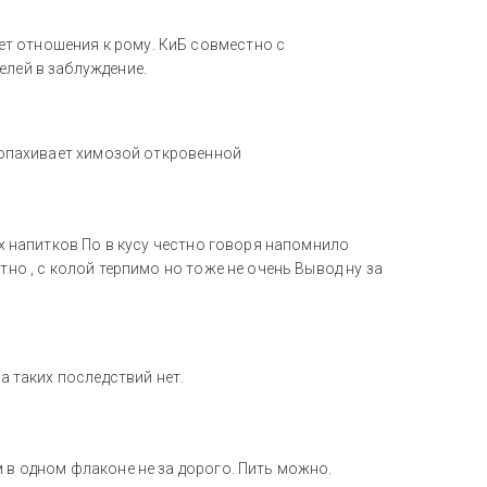
т отношения к рому. КиБ совместно с
елей в заблуждение.
 попахивает химозой откровенной
ых напитков По в кусу честно говоря напомнило
тно , с колой терпимо но тоже не очень Вывод ну за
а таких последствий нет.
 в одном флаконе не за дорого. Пить можно.