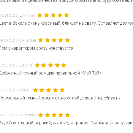
соотношение цены, качества и вкуса. Обязательно буду брать еще
20.04.2026
Дмитрий
Цвет в бокале очень красивый, бликует на свету. Оставляет долг
09.04.2026
Вячеслав
Ром с характером сразу чувствуется
23.03.2026
Данила
Добротный темный ром для правильной «Май Тай»
17.03.2026
Роман
Нормальный темный ром, можно колой даже не перебивать
04.03.2026
Анатолий
Вкус брутальный, терпкий, но заходит ровно. Согревает сразу, ка