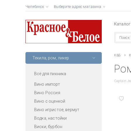
Челябинск
Выберите адрес магазина
Каталог
К&Б
К
Текила, ром, ликер
Ром
Всё для пикника
Captain Jea
Вино импорт
Вино Россия
Вино с оценкой
Вино игристое, вермут
Водка, настойки
Виски, бурбон