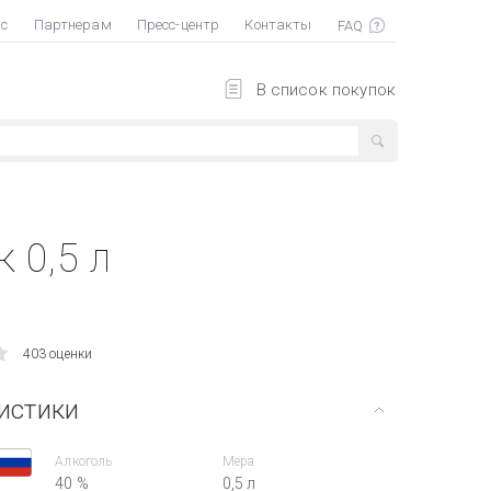
ас
Партнерам
Пресс-центр
Контакты
В список покупок
 0,5 л
403 оценки
истики
Алкоголь
Мера
40 %
0,5 л