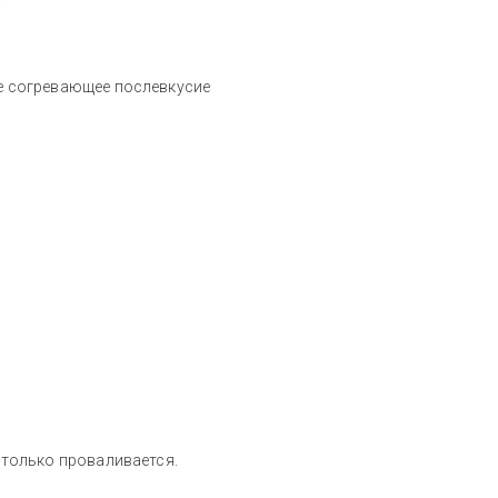
.
ое согревающее послевкусие
к только проваливается.