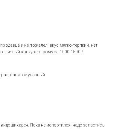
продавца и не пожалел, вкус мягко-терпкий, нет
отличный конкурент рому за 1000-1500!!!
 раз, напиток удачный
 виде шикарен. Пока не испортился, надо запастись