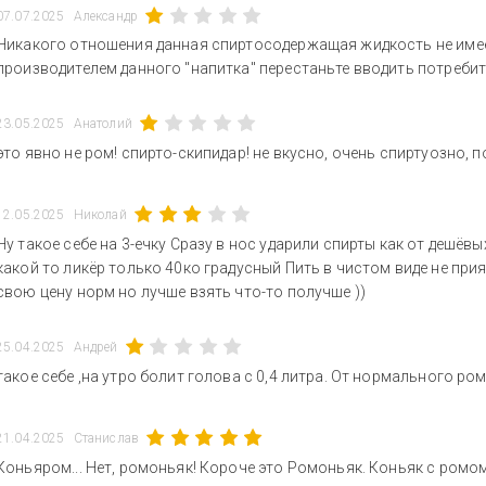
07.07.2025
Александр
Никакого отношения данная спиртосодержащая жидкость не имее
производителем данного "напитка" перестаньте вводить потребит
23.05.2025
Анатолий
это явно не ром! спирто-скипидар! не вкусно, очень спиртуозно,
12.05.2025
Николай
Ну такое себе на 3-ечку Сразу в нос ударили спирты как от дешёв
какой то ликёр только 40ко градусный Пить в чистом виде не прия
свою цену норм но лучше взять что-то получше ))
25.04.2025
Андрей
такое себе ,на утро болит голова с 0,4 литра. От нормального ром
21.04.2025
Станислав
Коньяром... Нет, ромоньяк! Короче это Ромоньяк. Коньяк с ромом