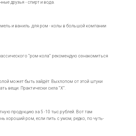
ые друзья - спирт и вода.
мель и ваниль. для ром - колы в большой компании
классического "ром-кола" рекомендую ознакомиться
 колой может быть зайдёт. Выхлопом от этой штуки
ать вещи. Практически сила "Х".
ную продукцию за 5 -10 тыс.рублей. Вот там
нь хороший ром, если пить с умом, редко, по чуть-