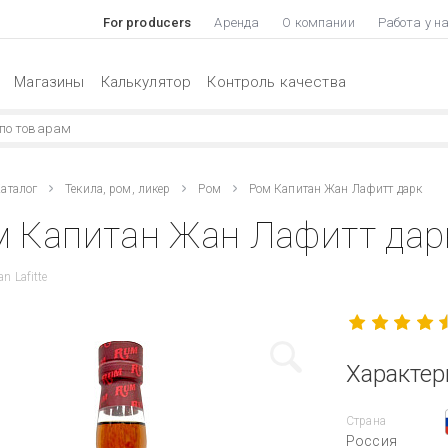
For producers
Аренда
О компании
Работа у н
Магазины
Калькулятор
Контроль качества
аталог
Текила, ром, ликер
Ром
Ром Капитан Жан Лафитт дарк
 Капитан Жан Лафитт дарк
n Lafitte
Характер
Страна
Россия