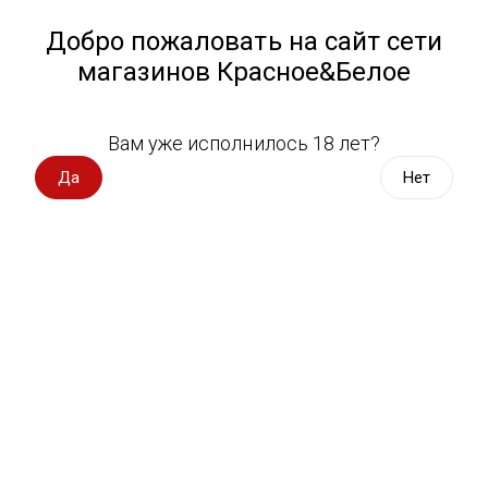
Работа у нас
Назад
Добро пожаловать на сайт сети
магазинов Красное&Белое
Всё для пикника
Спецпредложения
Вам уже исполнилось 18 лет?
Бальзам Агидель 0,5 л
Вино импорт
Да
Нет
Balsam Agidel
Вино Россия
Вино с оценкой
192 оценки
Вино игристое, вермут
Водка, настойки
Виски, бурбон
Коньяк, бренди