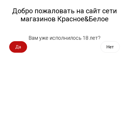
Работа у нас
Назад
Добро пожаловать на сайт сети
магазинов Красное&Белое
Всё для пикника
Спецпредложения
Вам уже исполнилось 18 лет?
Кофе
Вино импорт
Да
Нет
Вино Россия
Магазин не выбран
Выберите магазин, чтобы увидеть актуальный каталог
Вино с оценкой
товаров.
Выбрать магазин
Вино игристое, вермут
Водка, настойки
Фильтры
Виски, бурбон
Сортировать:
По популярности
Коньяк, бренди