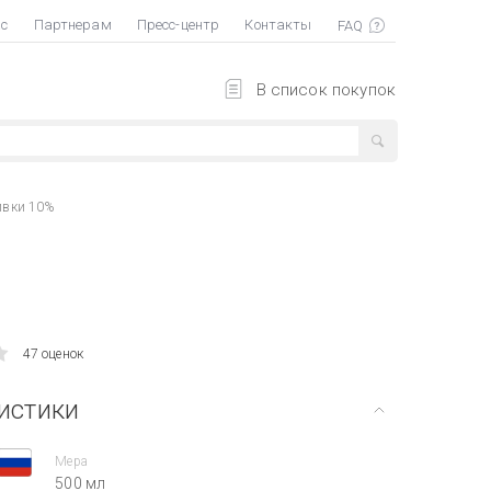
ас
Партнерам
Пресс-центр
Контакты
В список покупок
ивки 10%
47 оценок
истики
Мера
500 мл