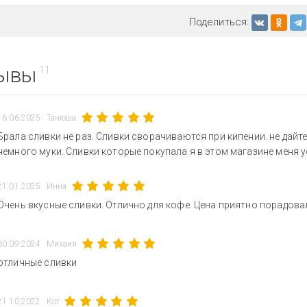
Поделиться:
ывы
11
16.06.2025
Танюша
Брала сливки не раз. Сливки сворачиваются при кипении. не дайте
немного муки. Сливки которые покупала я в этом магазине меня 
21.01.2025
Инна
Очень вкусные сливки. Отлично для кофе. Цена приятно порадова
30.09.2024
Михаил
отличные сливки
21.10.2022
Кот