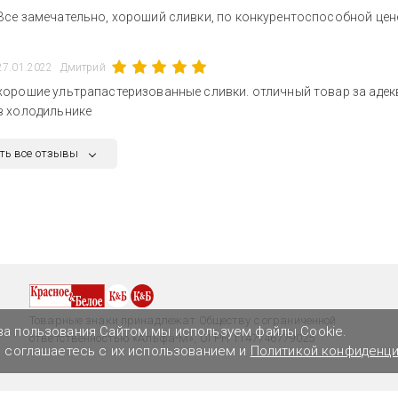
Все замечательно, хороший сливки, по конкурентоспособной цен
27.01.2022
Дмитрий
хорошие ультрапастеризованные сливки. отличный товар за адек
в холодильнике
ть все отзывы
Товарные знаки принадлежат Обществу с ограниченной
ва пользования Сайтом мы используем файлы Cookie.
ответственностью «Альфа-М», ОГРН 1147746779025
ы соглашаетесь с их использованием и
Политикой конфиденц