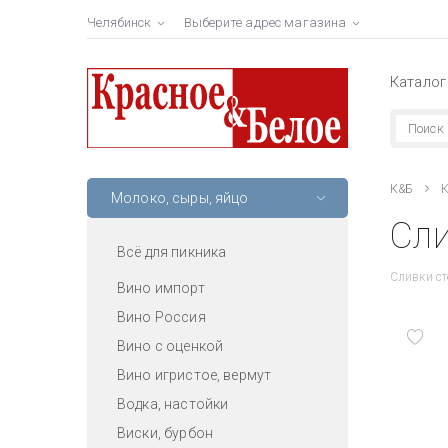
Челябинск
Выберите адрес магазина
Каталог
К&Б
К
Молоко, сыры, яйцо
Сли
Всё для пикника
Сливки с
Вино импорт
Вино Россия
Вино с оценкой
Вино игристое, вермут
Водка, настойки
Виски, бурбон