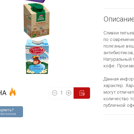
Описани
Сливки питье
по современн
полезные вещ
антибиотиков
Натуральный п
кофе. Произв
Данная инфор
характер. Хар
НА
могут отличат
количество то
публичной оф
купить?
 магазинов