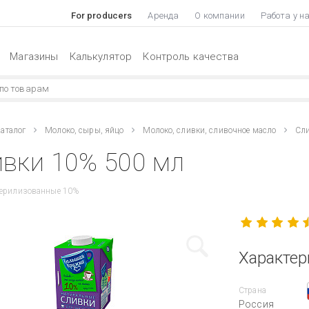
For producers
Аренда
О компании
Работа у н
Магазины
Калькулятор
Контроль качества
аталог
Молоко, сыры, яйцо
Молоко, сливки, сливочное масло
Сл
вки 10% 500 мл
терилизованные 10%
Характер
Страна
Россия