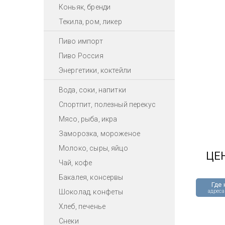
Коньяк, бренди
Текила, ром, ликер
Пиво импорт
Пиво Россия
Энергетики, коктейли
Вода, соки, напитки
Спортпит, полезный перекус
Мясо, рыба, икра
Заморозка, мороженое
Молоко, сыры, яйцо
ЦЕ
Чай, кофе
Бакалея, консервы
Где 
Шоколад, конфеты
адреса
Хлеб, печенье
Снеки