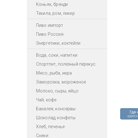
Коньяк, бренди
Текила, ром, ликер
Пиво импорт
Пиво Россия
Энергетики, коктейли
Вода, соки, напитки
Спортпит, полезный перекус
Мясо, рыба, икра
Заморозка, мороженое
Молоко, сыры, яйцо
Чай, кофе
Бакалея, консервы
Где 
адреса
Шоколад, конфеты
Хлеб, печенье
Снеки