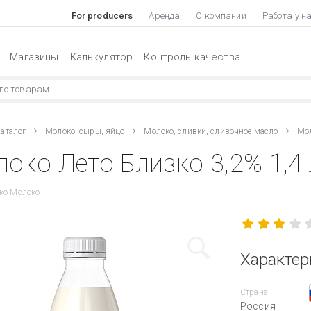
For producers
Аренда
О компании
Работа у н
Магазины
Калькулятор
Контроль качества
аталог
Молоко, сыры, яйцо
Молоко, сливки, сливочное масло
Мол
око Лето Близко 3,2% 1,4 
ко Молоко
Характер
Страна
Россия