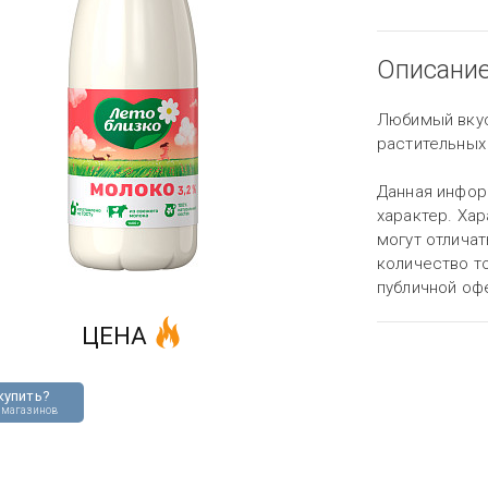
Описани
Любимый вкус 
растительных
Данная инфор
характер. Хар
могут отличат
количество то
публичной оф
ЦЕНА
купить?
 магазинов