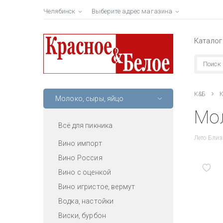
Челябинск
Выберите адрес магазина
Каталог
К&Б
К
Молоко, сыры, яйцо
Мол
Всё для пикника
Лето Близ
Вино импорт
Вино Россия
Вино с оценкой
Вино игристое, вермут
Водка, настойки
Виски, бурбон