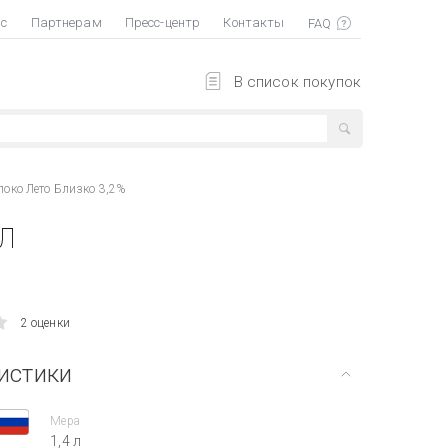
ас
Партнерам
Пресс-центр
Контакты
В список покупок
око Лето Близко 3,2%
л
2 оценки
истики
Мера
1,4 л