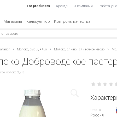
For producers
Аренда
О компании
Работа у н
Магазины
Калькулятор
Контроль качества
аталог
Молоко, сыры, яйцо
Молоко, сливки, сливочное масло
Мол
око Доброводское пастери
кое молоко 3,2%
Характер
Страна
Россия