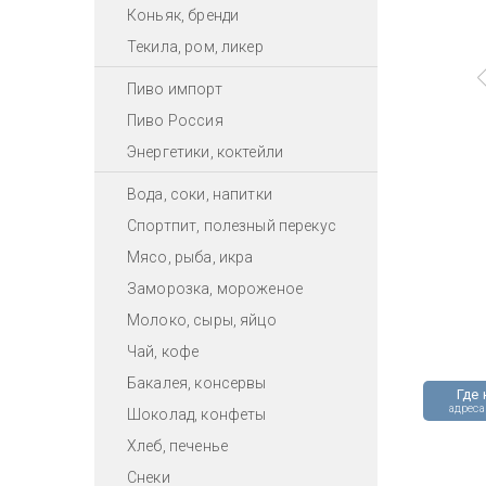
Коньяк, бренди
Текила, ром, ликер
Пиво импорт
Пиво Россия
Энергетики, коктейли
Вода, соки, напитки
Спортпит, полезный перекус
Мясо, рыба, икра
Заморозка, мороженое
Молоко, сыры, яйцо
Чай, кофе
Бакалея, консервы
Где 
адреса
Шоколад, конфеты
Хлеб, печенье
Снеки