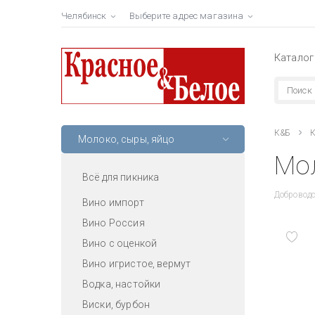
Челябинск
Выберите адрес магазина
Каталог
К&Б
К
Молоко, сыры, яйцо
Мол
Всё для пикника
Доброводс
Вино импорт
Вино Россия
Вино с оценкой
Вино игристое, вермут
Водка, настойки
Виски, бурбон