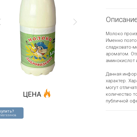
Описани
Молоко произв
Именно поэто
сладковато-м
ароматом. От
аминокислот и
Данная инфор
характер. Хар
могут отличат
ЦЕНА
количество то
публичной оф
купить?
 магазинов