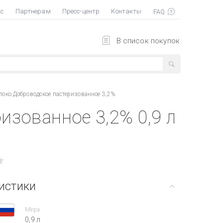
ас
Партнерам
Пресс-центр
Контакты
В список покупок
око Доброводское пастеризованное 3,2%
зованное 3,2% 0,9 л
истики
Мера
0,9 л