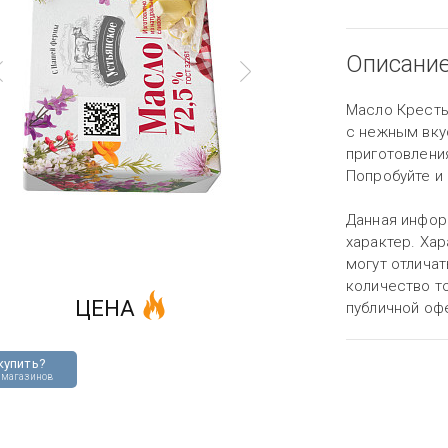
Описани
Масло Кресть
с нежным вку
приготовления
Попробуйте и
Данная инфор
характер. Хар
могут отличат
количество то
ЦЕНА
публичной оф
купить?
 магазинов