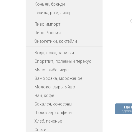
Коньяк, бренди
Текила, ром, ликер
Пиво импорт
Пиво Россия
Энергетики, коктейли
Вода, соки, напитки
Спортпит, полезный перекус
Мясо, рыба, икра
Заморозка, мороженое
Молоко, сыры, яйцо
Чай, кофе
Бакалея, консервы
Где 
адреса
Шоколад, конфеты
Хлеб, печенье
Снеки