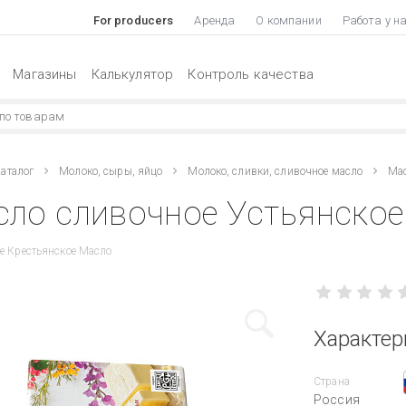
For producers
Аренда
О компании
Работа у н
Магазины
Калькулятор
Контроль качества
аталог
Молоко, сыры, яйцо
Молоко, сливки, сливочное масло
Мас
ло сливочное Устьянское 
е Крестьянское Масло
Характер
Страна
Россия