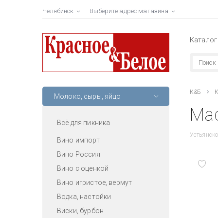
Челябинск
Выберите адрес магазина
Каталог
К&Б
К
Молоко, сыры, яйцо
Мас
Всё для пикника
Устьянско
Вино импорт
Вино Россия
Вино с оценкой
Вино игристое, вермут
Водка, настойки
Виски, бурбон