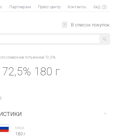
ас
Партнерам
Пресс-центр
Контакты
В список покупок
ло сливочное Устьянское 72,5%
72,5% 180 г
истики
Мера
180 г