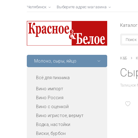
Челябинск
Выберите адрес магазина
Каталог
К&Б
К
Молоко, сыры, яйцо
Сыр
Всё для пикника
Талицкое
Вино импорт
Вино Россия
Вино с оценкой
Вино игристое, вермут
Водка, настойки
Виски, бурбон