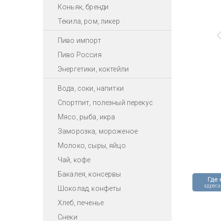
Коньяк, бренди
Текила, ром, ликер
Пиво импорт
Пиво Россия
Энергетики, коктейли
Вода, соки, напитки
Спортпит, полезный перекус
Мясо, рыба, икра
Заморозка, мороженое
Молоко, сыры, яйцо
Чай, кофе
Бакалея, консервы
Где 
адреса
Шоколад, конфеты
Хлеб, печенье
Снеки