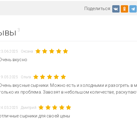
Поделиться:
ывы
3
23.06.2025
Оксана
Очень вкусно
19.05.2025
Ольга
Очень вкусные сырники. Можно есть и холодными и разогреть в м
только их проблема. Завозят в небольшом количестве, раскупаю
24.03.2025
Дмитрий
отличные сырники для своей цены