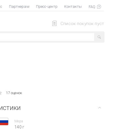
ас
Партнерам
Пресс-центр
Контакты
Список покупок пуст
17 оценок
истики
Мера
140 г