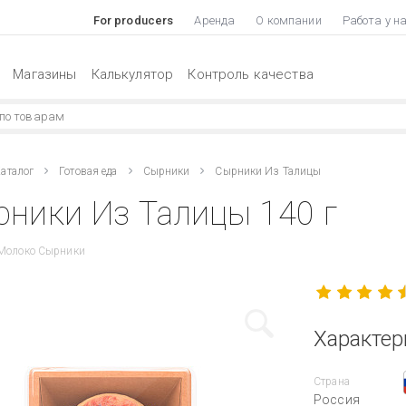
For producers
Аренда
О компании
Работа у н
Магазины
Калькулятор
Контроль качества
аталог
Готовая еда
Сырники
Сырники Из Талицы
ники Из Талицы 140 г
 Молоко Сырники
Характер
Страна
Россия