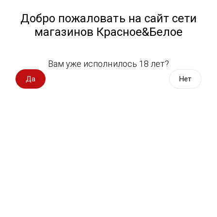
Работа у нас
Назад
Добро пожаловать на сайт сети
магазинов Красное&Белое
Всё для пикника
Спецпредложения
Вам уже исполнилось 18 лет?
Молочные десерты
Вино импорт
Да
Нет
Вино Россия
Магазин не выбран
Выберите магазин, чтобы увидеть актуальный каталог
Вино с оценкой
товаров.
Выбрать магазин
Вино игристое, вермут
Водка, настойки
Фильтры
Виски, бурбон
Сортировать:
По популярности
Коньяк, бренди