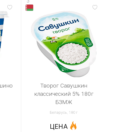
3
шино
Творог Савушкин
классический 5% 180г
БЗМЖ
Беларусь, 180 г
ЦЕНА