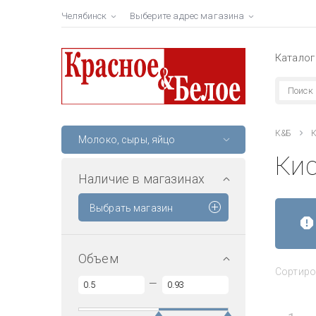
Челябинск
Выберите адрес магазина
Каталог
К&Б
К
Молоко, сыры, яйцо
Ки
Наличие в магазинах
Выбрать магазин
Объем
Сортиро
—