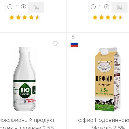
5
иокефирный продукт
Кефир Подовиннов
омик в деревне 2,5%
Молоко 2,5%