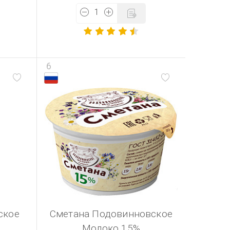
6
ское
Сметана Подовинновское
Молоко 15%