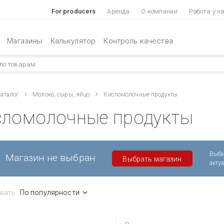
For producers
Аренда
О компании
Работа у н
Магазины
Калькулятор
Контроль качества
аталог
Молоко, сыры, яйцо
Кисломолочные продукты
сломолочные продукты
Выбе
Магазин не выбран
Выбрать магазин
акту
вать:
По популярности