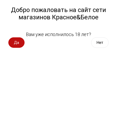
Работа у нас
Назад
Добро пожаловать на сайт сети
магазинов Красное&Белое
Всё для пикника
Спецпредложения
Вам уже исполнилось 18 лет?
Устройство Glo Ultra Black 1 шт
Вино импорт
Да
Нет
Гло Ультра Блэк
Вино Россия
Вино с оценкой
93 оценки
Вино игристое, вермут
Водка, настойки
Виски, бурбон
Коньяк, бренди