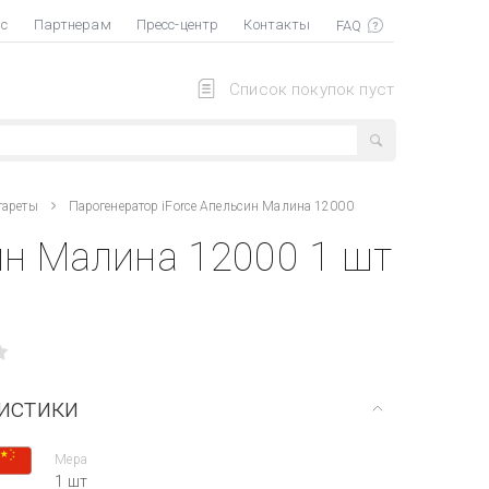
ас
Партнерам
Пресс-центр
Контакты
Список покупок пуст
гареты
Парогенератор iForce Апельсин Малина 12000
ин Малина 12000 1 шт
истики
Мера
1 шт