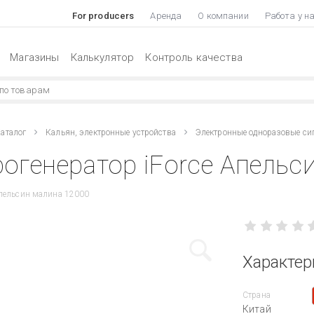
For producers
Аренда
О компании
Работа у н
Магазины
Калькулятор
Контроль качества
аталог
Кальян, электронные устройства
Электронные одноразовые си
огенератор iForce Апельс
пельсин малина 12000
Характер
Страна
Китай