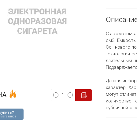
Описани
С ароматом а
см3. Ёмкость 
Coil нового 
технологии с
длительным ц
Подзаряжаетс
Данная инфор
характер. Хар
НА
могут отличат
количество то
публичной оф
купить?
 магазинов