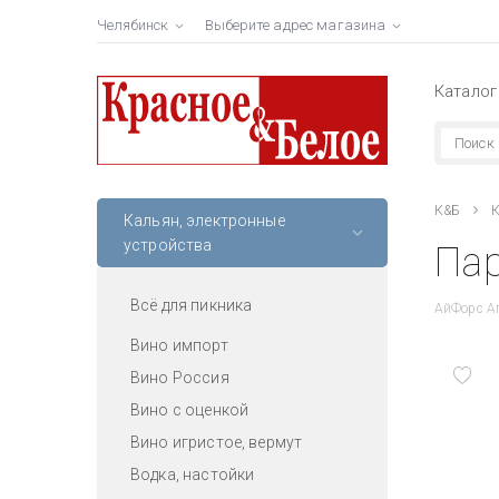
Челябинск
Выберите адрес магазина
Каталог
К&Б
К
Кальян, электронные
устройства
Пар
Всё для пикника
АйФорс А
Вино импорт
Вино Россия
Вино с оценкой
Вино игристое, вермут
Водка, настойки