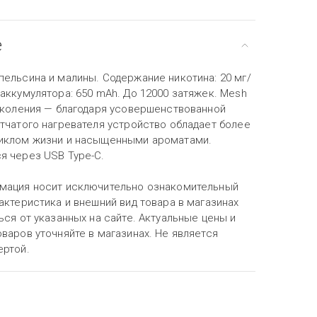
е
пельсина и малины. Содержание никотина: 20 мг/
аккумулятора: 650 mAh. До 12000 затяжек. Mesh
поколения — благодаря усовершенствованной
етчатого нагревателя устройство обладает более
иклом жизни и насыщенными ароматами.
я через USB Type-C.
мация носит исключительно ознакомительный
актеристика и внешний вид товара в магазинах
ься от указанных на сайте. Актуальные цены и
варов уточняйте в магазинах. Не является
ертой.