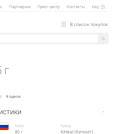
ас
Партнерам
Пресс-центр
Контакты
В список покупок
 г
8 оценок
истики
Мера
Бренд
85 г
Kitekat (Китекет)