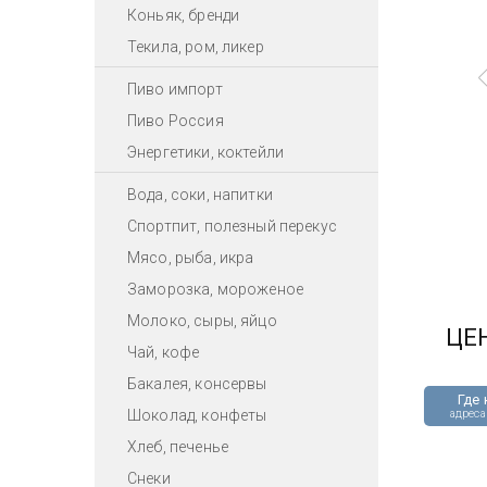
Коньяк, бренди
Текила, ром, ликер
Пиво импорт
Пиво Россия
Энергетики, коктейли
Вода, соки, напитки
Спортпит, полезный перекус
Мясо, рыба, икра
Заморозка, мороженое
Молоко, сыры, яйцо
ЦЕ
Чай, кофе
Бакалея, консервы
Где 
Шоколад, конфеты
адреса
Хлеб, печенье
Снеки