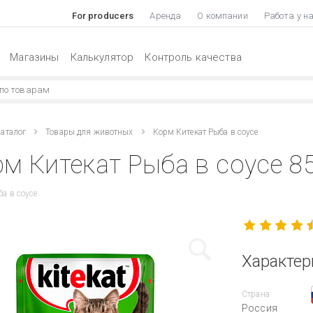
For producers
Аренда
О компании
Работа у н
Магазины
Калькулятор
Контроль качества
аталог
Товары для животных
Корм Китекат Рыба в соусе
м Китекат Рыба в соусе 85
ба в соусе
Характер
Страна
Россия