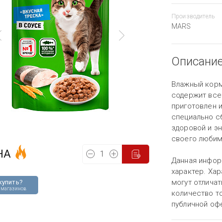
Производитель
MARS
Описани
Влажный корм 
содержит все
приготовлен 
специально с
здоровой и э
своего любим
НА
Данная инфор
характер. Хар
могут отличат
купить?
 магазинов
количество то
публичной оф