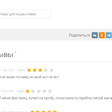
Корм для кошек Kitekat
Поделиться:
ывы
8
27.06.2022
Елена
я не знаю почему,но мой кот не ест.
15.03.2021
Бобб
У меня британец, купил на пробу, понюхала поскребла лапой как в