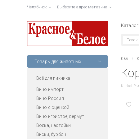
Челябинск
Выберите адрес магазина
Каталог
К&Б
К
Товары для животных
Кор
Всё для пикника
Kitekat Ры
Вино импорт
Вино Россия
Вино с оценкой
Вино игристое, вермут
Водка, настойки
Виски, бурбон