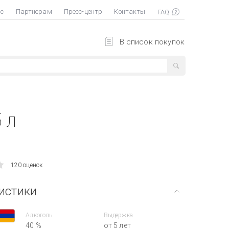
ас
Партнерам
Пресс-центр
Контакты
В список покупок
 л
120 оценок
истики
Алкоголь
Выдержка
40 %
от 5 лет