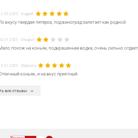
12.05.2025
Андрей
По вкусу твердая пятерка, под виноград залетает как родной.
30.01.2025
Ильфат
Мало похож на коньяк, подкрашенная водка, очень сильно отдает 
14.01.2025
Марсель
Отличный коньяк, и на вкус приятный.
ть все отзывы