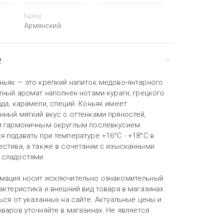
Бренд
Армянский
е
ньяк — это крепкий напиток медово-янтарного
тный аромат наполнен нотами кураги, грецкого
да, карамели, специй. Коньяк имеет
нный мягкий вкус с оттенками пряностей,
и гармоничным округлым послевкусием.
 подавать при температуре +16°С - +18°С в
естива, а также в сочетании с изысканными
сладостями.
мация носит исключительно ознакомительный
актеристика и внешний вид товара в магазинах
ься от указанных на сайте. Актуальные цены и
варов уточняйте в магазинах. Не является