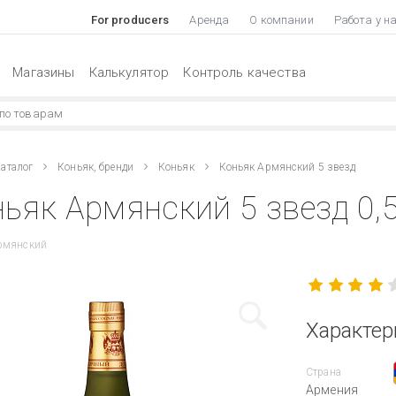
For producers
Аренда
О компании
Работа у н
Магазины
Калькулятор
Контроль качества
аталог
Коньяк, бренди
Коньяк
Коньяк Армянский 5 звезд
ьяк Армянский 5 звезд 0,5
рмянский
Характер
Страна
Армения