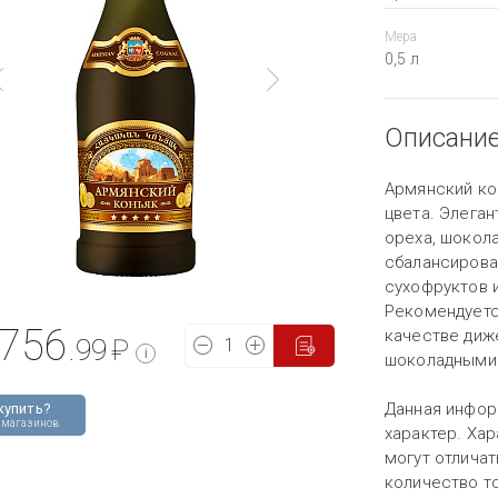
Мера
0,5 л
Описани
Армянский ко
цвета. Элеган
ореха, шокола
сбалансирова
сухофруктов 
Рекомендуется
756
качестве диж
.99
₽
i
шоколадными 
Данная инфор
купить?
 магазинов
характер. Хар
могут отличат
количество то