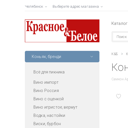
Челябинск
Выберите адрес магазина
Каталог
К&Б
К
Коньяк, бренди
Кон
Всё для пикника
Самкон А
Вино импорт
Вино Россия
Вино с оценкой
Вино игристое, вермут
Водка, настойки
Виски, бурбон