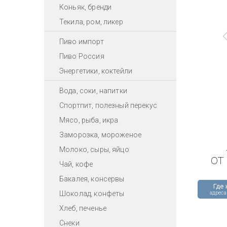
Коньяк, бренди
Текила, ром, ликер
Пиво импорт
Пиво Россия
Энергетики, коктейли
Вода, соки, напитки
Спортпит, полезный перекус
Мясо, рыба, икра
Заморозка, мороженое
Молоко, сыры, яйцо
от
Чай, кофе
Бакалея, консервы
Где 
Шоколад, конфеты
адреса
Хлеб, печенье
Снеки