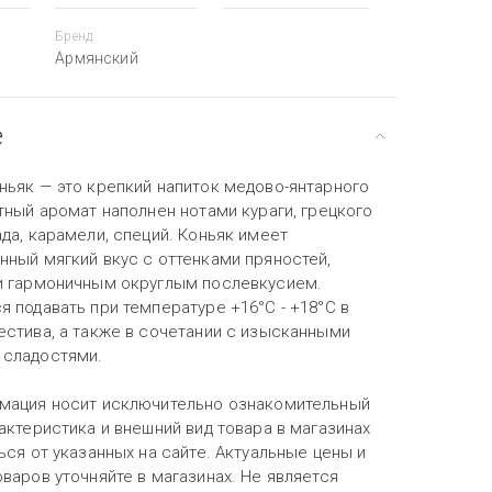
Бренд
Армянский
е
ньяк — это крепкий напиток медово-янтарного
тный аромат наполнен нотами кураги, грецкого
да, карамели, специй. Коньяк имеет
нный мягкий вкус с оттенками пряностей,
и гармоничным округлым послевкусием.
 подавать при температуре +16°С - +18°С в
естива, а также в сочетании с изысканными
сладостями.
мация носит исключительно ознакомительный
актеристика и внешний вид товара в магазинах
ься от указанных на сайте. Актуальные цены и
варов уточняйте в магазинах. Не является