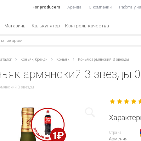
For producers
Аренда
О компании
Работа у н
Магазины
Калькулятор
Контроль качества
аталог
Коньяк, бренди
Коньяк
Коньяк армянский 3 звезды
ьяк армянский 3 звезды 0
рмянский 3 звезды
Характер
Страна
Армения