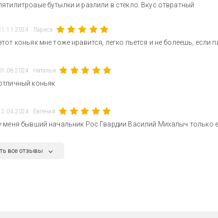
пятилитроаые бутылки и разлили в стекло. Вкус отвратный
21.11.2024
Лариса
этот коньяк мне тоже нравится, легко пьется и не болеешь, если п
01.08.2024
Наталья
отличный коньяк
12.04.2024
Евгений
у меня бывший начальник Рос Гвардии Василий Михалыч только е
ть все отзывы