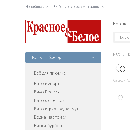
Челябинск
Выберите адрес магазина
Каталог
К&Б
К
Коньяк, бренди
Кон
Всё для пикника
Самкон А
Вино импорт
Вино Россия
Вино с оценкой
Вино игристое, вермут
Водка, настойки
Виски, бурбон