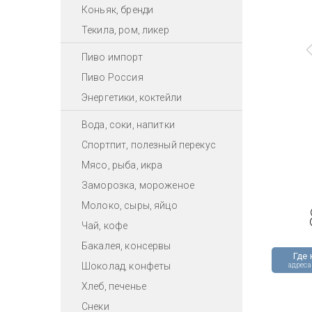
Коньяк, бренди
Текила, ром, ликер
Пиво импорт
Пиво Россия
Энергетики, коктейли
Вода, соки, напитки
Спортпит, полезный перекус
Мясо, рыба, икра
Заморозка, мороженое
Молоко, сыры, яйцо
Чай, кофе
Бакалея, консервы
Где 
Шоколад, конфеты
адреса
Хлеб, печенье
Снеки