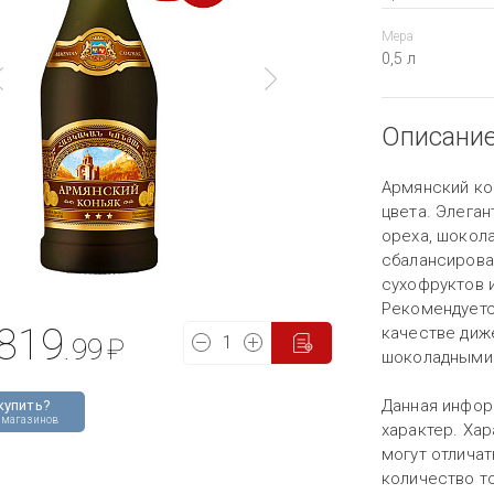
Мера
0,5 л
Описани
Армянский ко
цвета. Элеган
ореха, шокола
сбалансирова
сухофруктов 
Рекомендуется
819
качестве диж
.99
₽
шоколадными 
Данная инфор
купить?
 магазинов
характер. Хар
могут отличат
количество то