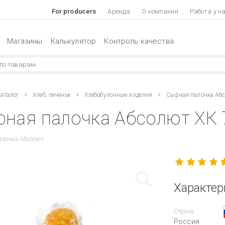
For producers
Аренда
О компании
Работа у н
Магазины
Калькулятор
Контроль качества
аталог
Хлеб, печенье
Хлебобулочные изделия
Сырная палочка Аб
ная палочка Абсолют ХК 
алочка Абсолют
Характер
Страна
Россия