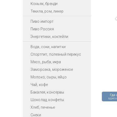
Коньяк, бренди
Текила, ром, ликер
Пиво импорт
Пиво Россия
Энергетики, коктейли
Вода, соки, напитки
Спортпит, полезный перекус
Мясо, рыба, икра
Заморозка, мороженое
Молоко, сыры, яйцо
Чай, кофе
Бакалея, консервы
Где 
адреса
Шоколад, конфеты
Хлеб, печенье
Снеки