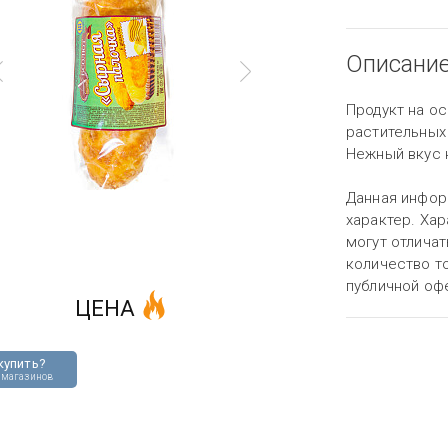
Описани
Продукт на о
растительных
Нежный вкус к
Данная инфор
характер. Хар
могут отличат
количество то
публичной оф
ЦЕНА
купить?
 магазинов