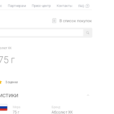
ас
Партнерам
Пресс-центр
Контакты
В список покупок
солют ХК
75 г
3 оценки
истики
Мера
Бренд
75 г
Абсолют ХК