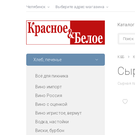
Челябинск
Выберите адрес магазина
Каталог
К&Б
К
Хлеб, печенье
Сыр
Всё для пикника
Сырная п
Вино импорт
Вино Россия
Вино с оценкой
Вино игристое, вермут
Водка, настойки
Виски, бурбон