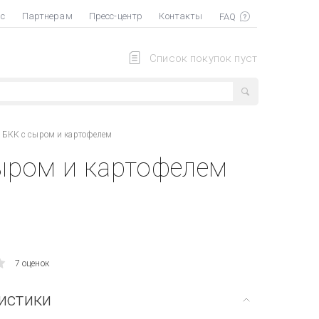
ас
Партнерам
Пресс-центр
Контакты
Список покупок пуст
 БКК с сыром и картофелем
ыром и картофелем
7 оценок
истики