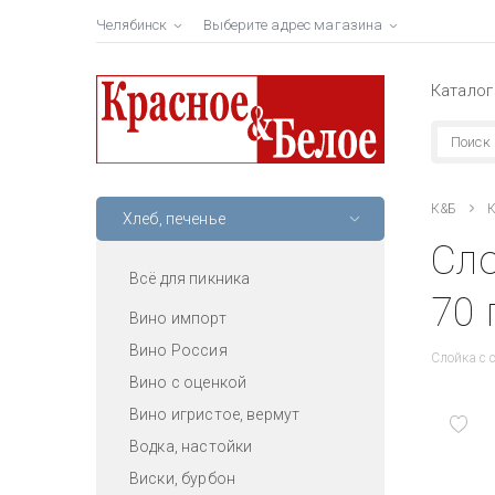
Челябинск
Выберите адрес магазина
Каталог
К&Б
К
Хлеб, печенье
Сло
Всё для пикника
70 
Вино импорт
Вино Россия
Слойка с 
Вино с оценкой
Вино игристое, вермут
Водка, настойки
Виски, бурбон