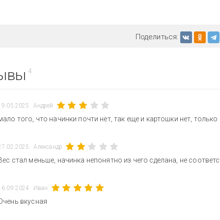
Поделиться:
ывы
4
19.05.2025
Андрей
мало того, что начинки почти нет, так еще и картошки нет, только
27.02.2025
Александр
Вес стал меньше, начинка непонятно из чего сделана, не соответс
16.09.2024
Иван
Очень вкусная