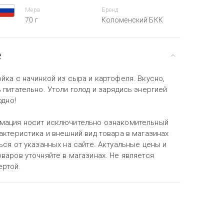
Мера
Бренд
70 г
Коломенский БКК
е
йка с начинкой из сыра и картофеля. Вкусно,
 питательно. Утоли голод и зарядись энергией
одно!
мация носит исключительно ознакомительный
актеристика и внешний вид товара в магазинах
ься от указанных на сайте. Актуальные цены и
варов уточняйте в магазинах. Не является
ертой.