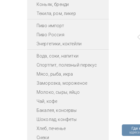
Коньяк, бренди
Текила, ром, ликер
Пиво импорт
Пиво Россия
Энергетики, коктейли
Вода, соки, напитки
Спортпит, полезный перекус
Мясо, рыба, икра
Заморозка, мороженое
Молоко, сыры, яйцо
Чай, кофе
Бакалея, консервы
Шоколад, конфеты
Хлеб, печенье
Где 
адреса
Снеки