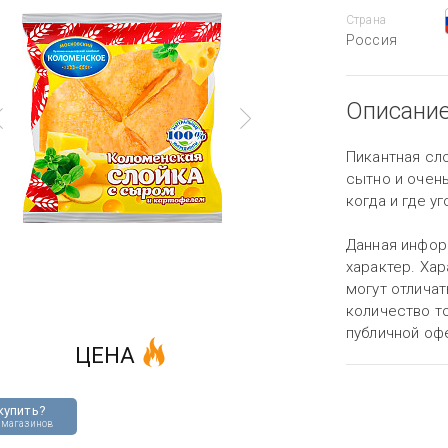
Страна
Россия
Описани
Пикантная сло
сытно и очень
когда и где уг
Данная инфор
характер. Хар
могут отличат
количество то
публичной оф
ЦЕНА
купить?
 магазинов