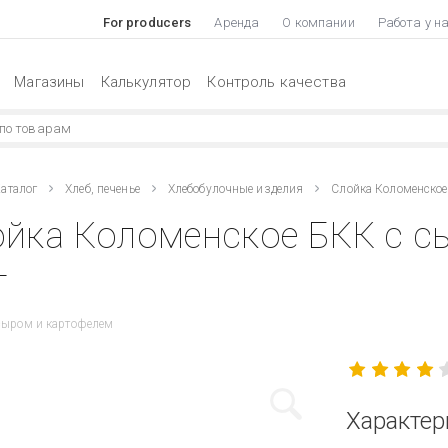
For producers
Аренда
О компании
Работа у н
Магазины
Калькулятор
Контроль качества
аталог
Хлеб, печенье
Хлебобулочные изделия
Слойка Коломенское
йка Коломенское БКК с с
г
сыром и картофелем
Характер