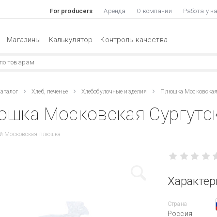
For producers
Аренда
О компании
Работа у н
Магазины
Калькулятор
Контроль качества
аталог
Хлеб, печенье
Хлебобулочные изделия
Плюшка Московская
шка Московская Сургутск
ий Московская плюшка
Характер
Страна
Россия