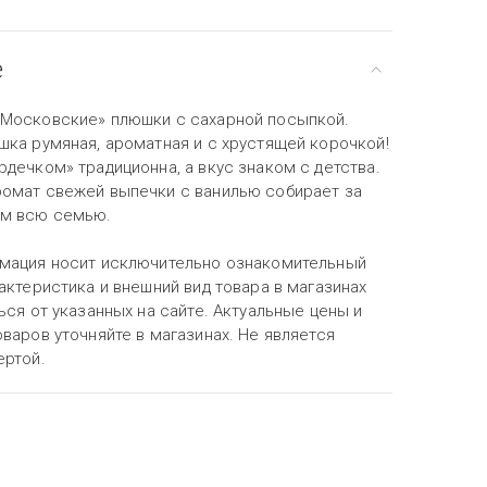
е
Московские» плюшки с сахарной посыпкой.
шка румяная, ароматная и с хрустящей корочкой!
дечком» традиционна, а вкус знаком с детства.
омат свежей выпечки с ванилью собирает за
ом всю семью.
мация носит исключительно ознакомительный
актеристика и внешний вид товара в магазинах
ься от указанных на сайте. Актуальные цены и
варов уточняйте в магазинах. Не является
ертой.