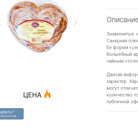
Описани
Знаменитые «
Сахарная плю
Ее форма «сер
Волшебный ар
чайным стол
Данная инфор
характер. Хар
могут отличат
ЦЕНА
количество то
публичной оф
купить?
 магазинов