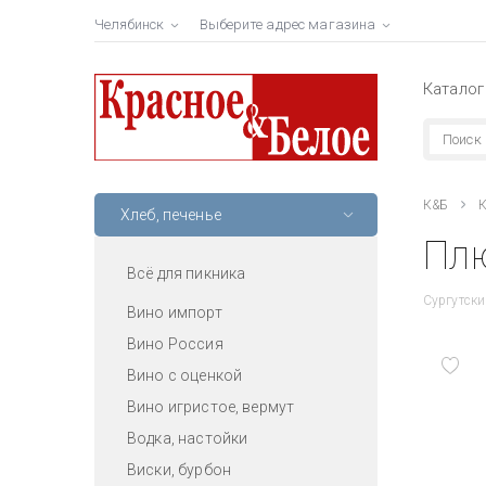
Челябинск
Выберите адрес магазина
Каталог
К&Б
К
Хлеб, печенье
Плю
Всё для пикника
Сургутск
Вино импорт
Вино Россия
Вино с оценкой
Вино игристое, вермут
Водка, настойки
Виски, бурбон