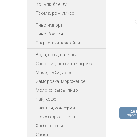
Коньяк, бренди
Текила, ром, ликер
Пиво импорт
Пиво Россия
Энергетики, коктейли
Вода, соки, напитки
Спортпит, полезный перекус
Мясо, рыба, икра
Заморозка, мороженое
Молоко, сыры, яйцо
Чай, кофе
Бакалея, консервы
Где 
адреса
Шоколад, конфеты
Хлеб, печенье
Снеки