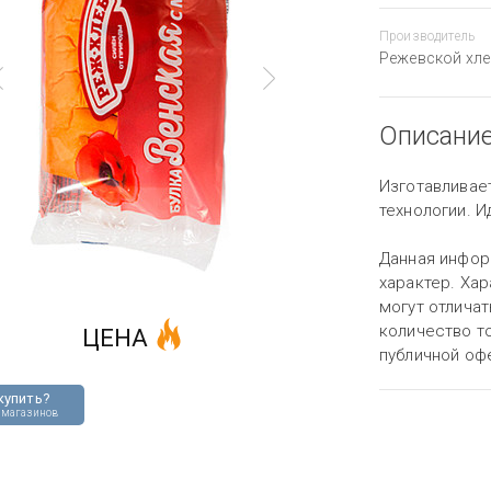
Производитель
Режевской хл
Описани
Изготавливае
технологии. И
Данная инфор
характер. Хар
могут отличат
количество то
ЦЕНА
публичной оф
купить?
 магазинов