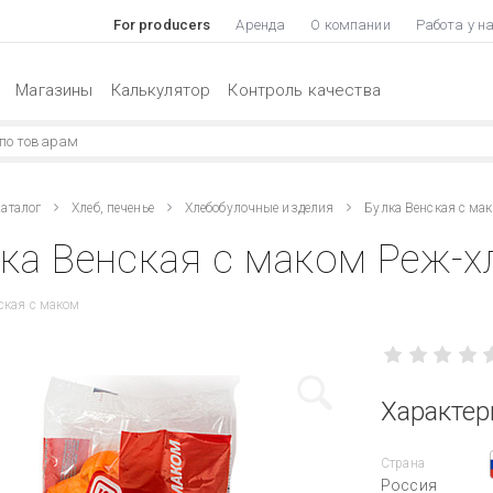
For producers
Аренда
О компании
Работа у н
Магазины
Калькулятор
Контроль качества
аталог
Хлеб, печенье
Хлебобулочные изделия
Булка Венская с мак
ка Венская с маком Реж-хл
ская с маком
Характер
Страна
Россия