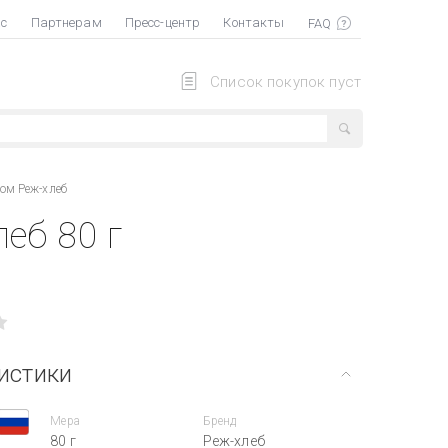
ас
Партнерам
Пресс-центр
Контакты
Список покупок пуст
ом Реж-хлеб
еб 80 г
истики
Мера
Бренд
80 г
Реж-хлеб