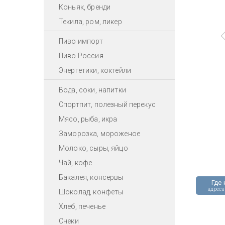
Коньяк, бренди
Текила, ром, ликер
Пиво импорт
Пиво Россия
Энергетики, коктейли
Вода, соки, напитки
Спортпит, полезный перекус
Мясо, рыба, икра
Заморозка, мороженое
Молоко, сыры, яйцо
Чай, кофе
Бакалея, консервы
Где 
адреса
Шоколад, конфеты
Хлеб, печенье
Снеки