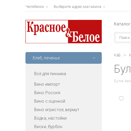
Челябинск
Выберите адрес магазина
Каталог
К&Б
К
Хлеб, печенье
Бул
Всё для пикника
Булка вен
Вино импорт
Вино Россия
Вино с оценкой
Вино игристое, вермут
Водка, настойки
Виски, бурбон