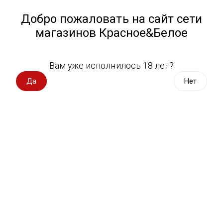
Работа у нас
Назад
Добро пожаловать на сайт сети
магазинов Красное&Белое
Всё для пикника
Спецпредложения
Вам уже исполнилось 18 лет?
Хлеб
Вино импорт
Да
Нет
Вино Россия
Магазин не выбран
Выберите магазин, чтобы увидеть актуальный каталог
Вино с оценкой
товаров.
Выбрать магазин
Вино игристое, вермут
Водка, настойки
Фильтры
Виски, бурбон
Сортировать:
По популярности
Коньяк, бренди