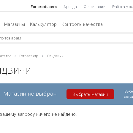
For producers
Аренда
О компании
Работа у н
Магазины
Калькулятор
Контроль качества
аталог
Готовая еда
Сэндвичи
ндвичи
Выбе
Магазин не выбран
Выбрать магазин
акту
вашему запросу ничего не найдено.