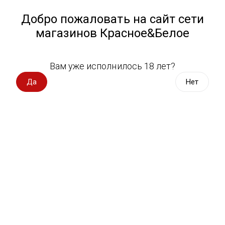
Работа у нас
Назад
Добро пожаловать на сайт сети
магазинов Красное&Белое
Всё для пикника
Спецпредложения
Вам уже исполнилось 18 лет?
Панкейки
Вино импорт
Да
Нет
Вино Россия
Магазин не выбран
Выберите магазин, чтобы увидеть актуальный каталог
Вино с оценкой
товаров.
Выбрать магазин
Вино игристое, вермут
Водка, настойки
Фильтры
Виски, бурбон
По вашему запросу ничего не найдено.
Коньяк, бренди