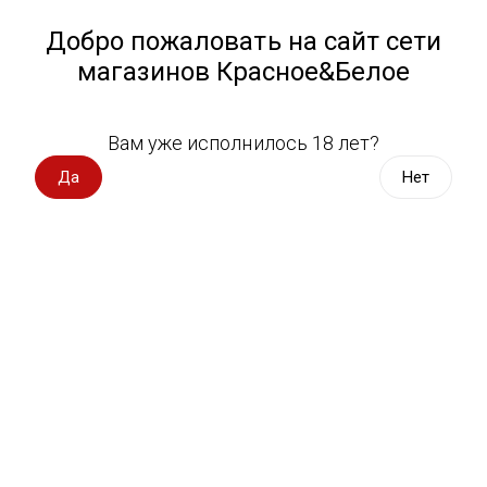
Работа у нас
Назад
Добро пожаловать на сайт сети
магазинов Красное&Белое
Всё для пикника
Спецпредложения
Вам уже исполнилось 18 лет?
Бутерброды
Вино импорт
Да
Нет
Вино Россия
Магазин не выбран
Выберите магазин, чтобы увидеть актуальный каталог
Вино с оценкой
товаров.
Выбрать магазин
Вино игристое, вермут
Водка, настойки
Фильтры
Виски, бурбон
По вашему запросу ничего не найдено.
Коньяк, бренди