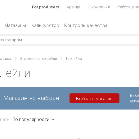
For producers
Аренда
О компании
Работа у н
Магазины
Калькулятор
Контроль качества
аталог
Энергетики, коктейли
Коктейли
ктейли
Выбе
Магазин не выбран
Выбрать магазин
акту
вать:
По популярности