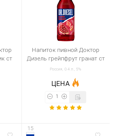
ктор
Напиток пивной Доктор
к ст
Дизель грейпфрут гранат ст
Россия, 0.4 л., 5%
ЦЕНА
15