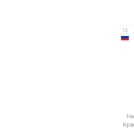
16
На
Кра