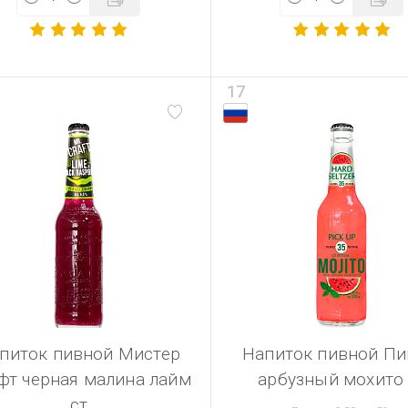
17
питок пивной Мистер
Напиток пивной Пи
фт черная малина лайм
арбузный мохито 
ст