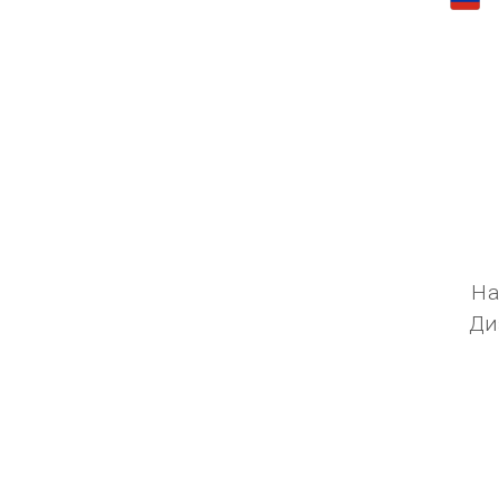
На
Ди