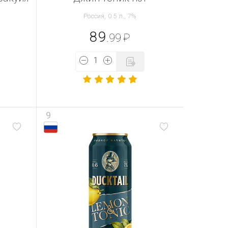
Россия, 0.5 л., 7%
89
.99
₽
9