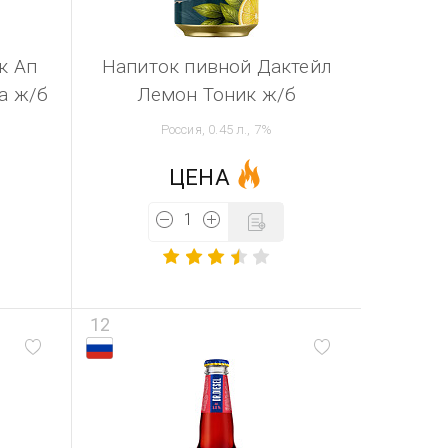
к Ап
Напиток пивной Дактейл
а ж/б
Лемон Тоник ж/б
Россия, 0.45 л., 7%
ЦЕНА
12