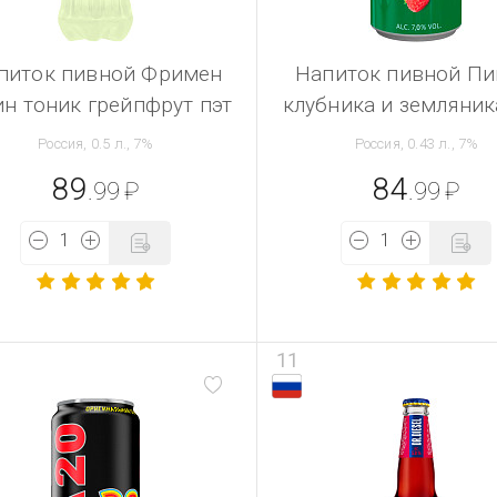
питок пивной Фримен
Напиток пивной Пи
н тоник грейпфрут пэт
клубника и земляник
Россия, 0.5 л., 7%
Россия, 0.43 л., 7%
89
84
.99
₽
.99
₽
11