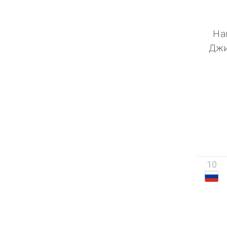
На
Джи
10