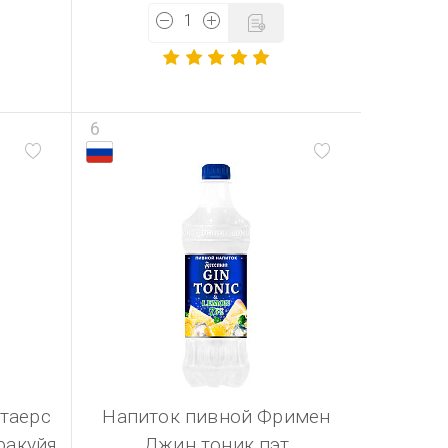
6
таерс
Напиток пивной Фримен
ракуйя
Джин тоник пэт