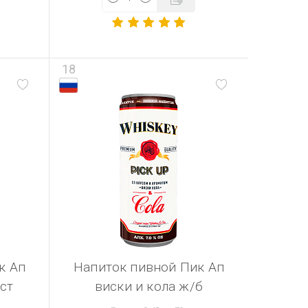
18
к Ап
Напиток пивной Пик Ап
ст
виски и кола ж/б