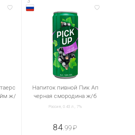
3
таерс
Напиток пивной Пик Ап
айм ж/
черная смородина ж/б
Россия, 0.43 л., 7%
84
.99
₽