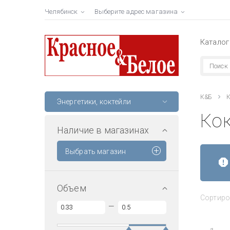
Челябинск
Выберите адрес магазина
Каталог
К&Б
К
Энергетики, коктейли
Ко
Наличие в магазинах
Выбрать магазин
Объем
Сортиро
—