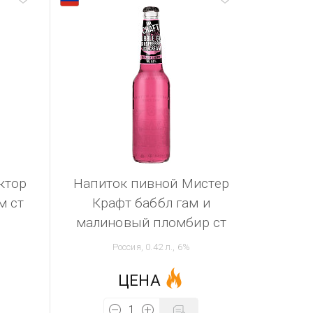
ктор
Напиток пивной Мистер
м ст
Крафт баббл гам и
малиновый пломбир ст
Россия, 0.42 л., 6%
ЦЕНА