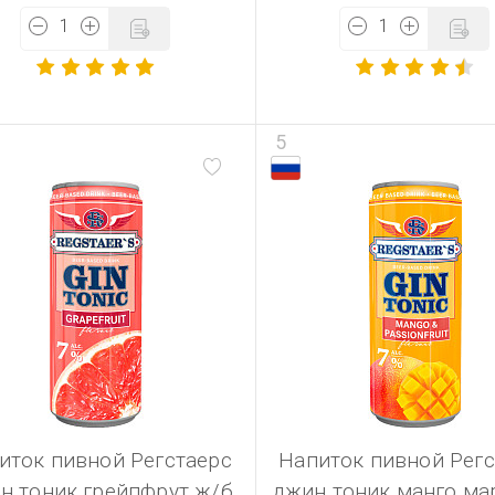
5
иток пивной Регстаерс
Напиток пивной Регс
н тоник грейпфрут ж/б
джин тоник манго ма