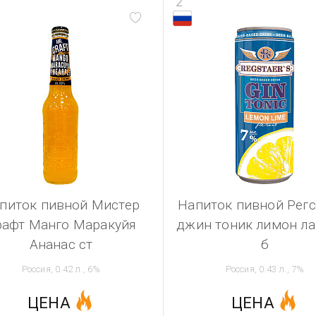
2
питок пивной Мистер
Напиток пивной Регс
рафт Манго Маракуйя
джин тоник лимон л
Ананас ст
б
Россия, 0.42 л., 6%
Россия, 0.43 л., 7%
ЦЕНА
ЦЕНА