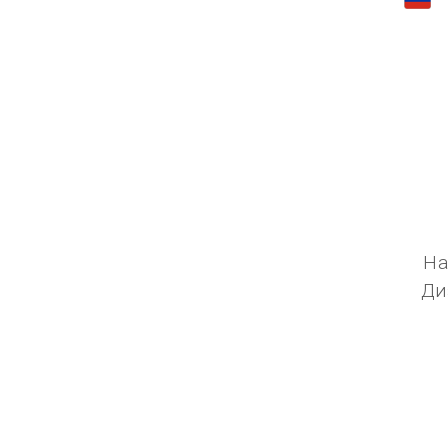
На
Ди