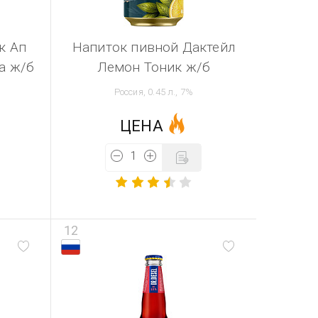
к Ап
Напиток пивной Дактейл
а ж/б
Лемон Тоник ж/б
Россия, 0.45 л., 7%
ЦЕНА
12