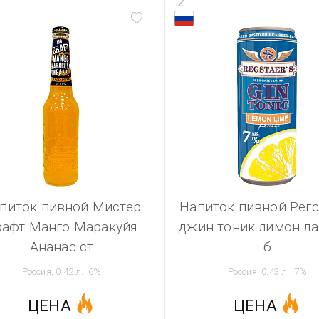
2
питок пивной Мистер
Напиток пивной Регс
рафт Манго Маракуйя
джин тоник лимон л
Ананас ст
б
Россия, 0.42 л., 6%
Россия, 0.43 л., 7%
ЦЕНА
ЦЕНА