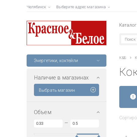
Челябинск
Выберите адрес магазина
Каталог
К&Б
К
Энергетики, коктейли
Ко
Наличие в магазинах
Выбрать магазин
Объем
Сортиро
—