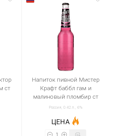
ктор
Напиток пивной Мистер
м ст
Крафт баббл гам и
малиновый пломбир ст
Россия, 0.42 л., 6%
ЦЕНА