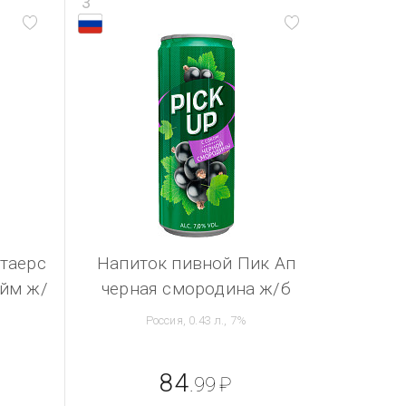
3
таерс
Напиток пивной Пик Ап
айм ж/
черная смородина ж/б
Россия, 0.43 л., 7%
84
.99
₽