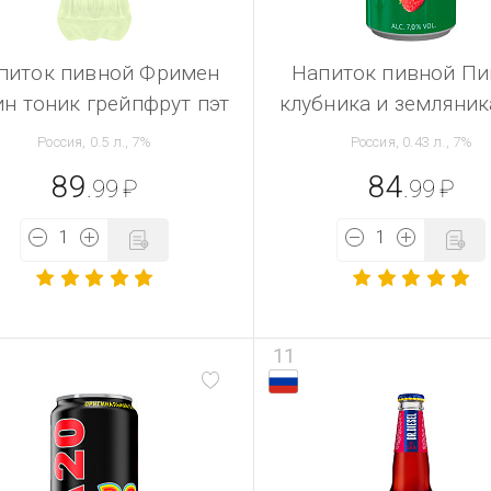
питок пивной Фримен
Напиток пивной Пи
н тоник грейпфрут пэт
клубника и земляник
Россия, 0.5 л., 7%
Россия, 0.43 л., 7%
89
84
.99
₽
.99
₽
11