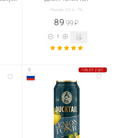
Россия, 0.5 л., 7%
89
.99
₽
9
-10% ОТ 2 ШТ.