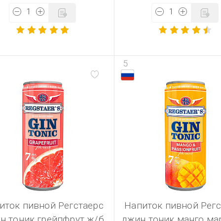
5
иток пивной Регстаерс
Напиток пивной Регс
н тоник грейпфрут ж/б
джин тоник манго ма