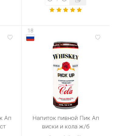
18
к Ап
Напиток пивной Пик Ап
ст
виски и кола ж/б