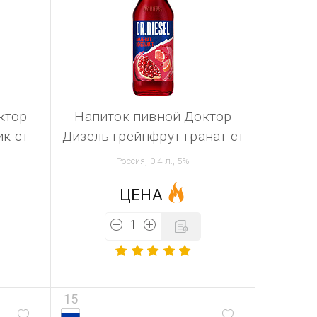
ктор
Напиток пивной Доктор
к ст
Дизель грейпфрут гранат ст
Россия, 0.4 л., 5%
ЦЕНА
15