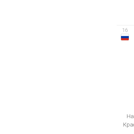
16
На
Кра