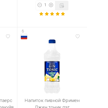
6
таерс
Напиток пивной Фримен
ракуйя
Джин тоник пэт