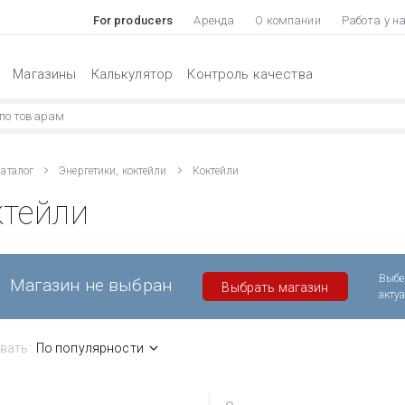
For producers
Аренда
О компании
Работа у н
Магазины
Калькулятор
Контроль качества
аталог
Энергетики, коктейли
Коктейли
ктейли
Выбе
Магазин не выбран
Выбрать магазин
акту
вать:
По популярности