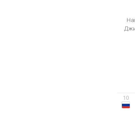
На
Джи
10