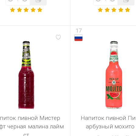
17
питок пивной Мистер
Напиток пивной Пи
фт черная малина лайм
арбузный мохито 
ст