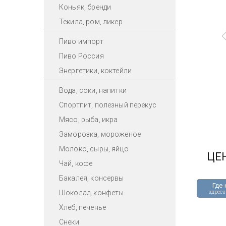
Коньяк, бренди
Текила, ром, ликер
Пиво импорт
Пиво Россия
Энергетики, коктейли
Вода, соки, напитки
Спортпит, полезный перекус
Мясо, рыба, икра
Заморозка, мороженое
Молоко, сыры, яйцо
ЦЕ
Чай, кофе
Бакалея, консервы
Где 
Шоколад, конфеты
адреса
Хлеб, печенье
Снеки