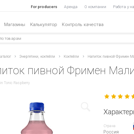
For producers
Аренда
О компании
Работа у н
Магазины
Калькулятор
Контроль качества
аталог
Энергетики, коктейли
Коктейли
Напиток пивной Фримен М
иток пивной Фримен Мали
in Tonic Raspberry
Характер
Страна
Россия