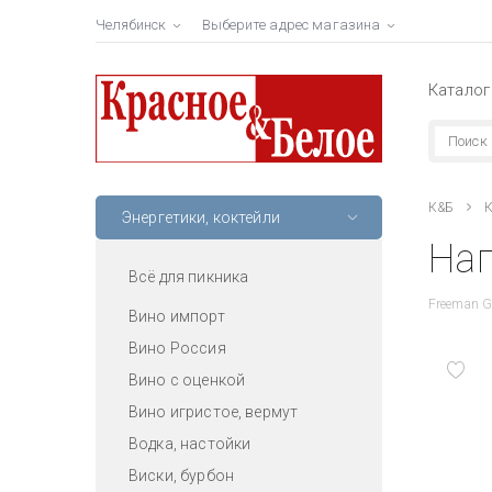
Челябинск
Выберите адрес магазина
Каталог
К&Б
К
Энергетики, коктейли
Нап
Всё для пикника
Freeman G
Вино импорт
Вино Россия
Вино с оценкой
Вино игристое, вермут
Водка, настойки
Виски, бурбон