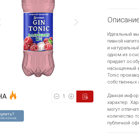
Описани
Идеальный вы
пивной напито
и натуральный
одном из осн
придает особ
насыщенный вк
Tonic произв
собственных 
НА
Данная инфор
характер. Хар
могут отличат
купить?
количество то
 магазинов
публичной оф