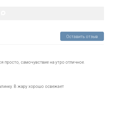
Оставить отзыв
ся просто, самочувствие на утро отличное.
малинку. В жару хорошо освежает