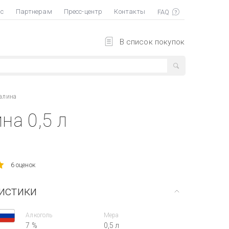
ас
Партнерам
Пресс-центр
Контакты
В список покупок
алина
на 0,5 л
6 оценок
истики
Алкоголь
Мера
7 %
0,5 л