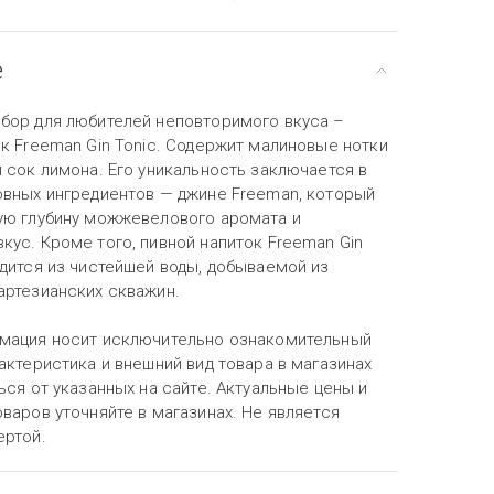
е
бор для любителей неповторимого вкуса –
к Freeman Gin Tonic. Содержит малиновые нотки
 сок лимона. Его уникальность заключается в
овных ингредиентов — джине Freeman, который
ую глубину можжевелового аромата и
ус. Кроме того, пивной напиток Freeman Gin
одится из чистейшей воды, добываемой из
артезианских скважин.
мация носит исключительно ознакомительный
актеристика и внешний вид товара в магазинах
ься от указанных на сайте. Актуальные цены и
варов уточняйте в магазинах. Не является
ертой.