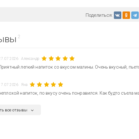
Поделиться:
ывы
2
27.07.2026
Александр
Приятный легкий напиток со вкусом малины. Очень вкусный, пьет
17.07.2026
Яна
неплохой напиток, по вкусу очень понравился. Как будто съела 
ть все отзывы