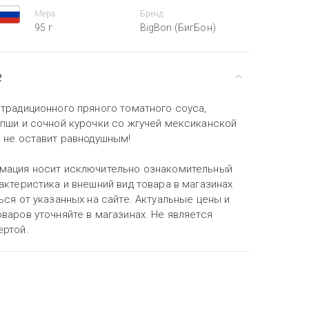
Мера
Бренд
95 г
BigBon (БигБон)
е
 традиционного пряного томатного соуса,
апши и сочной курочки со жгучей мексиканской
о не оставит равнодушным!
мация носит исключительно ознакомительный
актеристика и внешний вид товара в магазинах
ься от указанных на сайте. Актуальные цены и
варов уточняйте в магазинах. Не является
ертой.