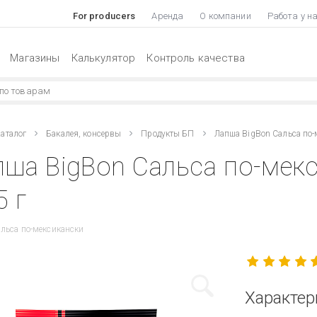
For producers
Аренда
О компании
Работа у н
Магазины
Калькулятор
Контроль качества
аталог
Бакалея, консервы
Продукты БП
Лапша BigBon Сальса по-
ша BigBon Сальса по-мекс
5 г
льса по-мексикански
Характер