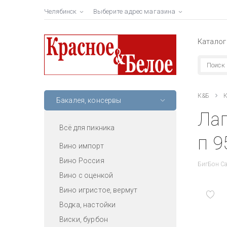
Челябинск
Выберите адрес магазина
Каталог
К&Б
К
Бакалея, консервы
Лап
Всё для пикника
п 9
Вино импорт
Вино Россия
БигБон Са
Вино с оценкой
Вино игристое, вермут
Водка, настойки
Виски, бурбон