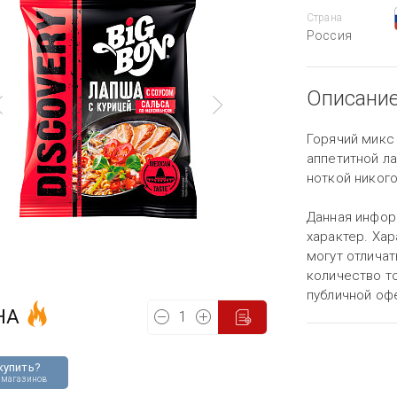
Страна
Россия
Описани
Горячий микс
аппетитной л
ноткой никог
Данная инфор
характер. Хар
могут отличат
количество то
публичной оф
НА
купить?
 магазинов