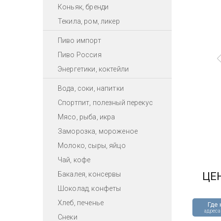
Коньяк, бренди
Текила, ром, ликер
Пиво импорт
Пиво Россия
Энергетики, коктейли
Вода, соки, напитки
Спортпит, полезный перекус
Мясо, рыба, икра
Заморозка, мороженое
Молоко, сыры, яйцо
Чай, кофе
Бакалея, консервы
ЦЕ
Шоколад, конфеты
Хлеб, печенье
Где 
адреса
Снеки