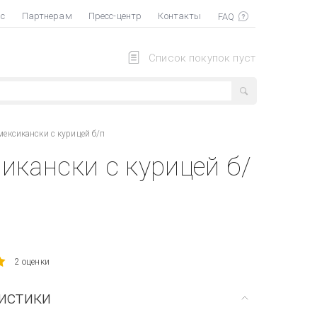
ас
Партнерам
Пресс-центр
Контакты
Список покупок пуст
мексикански с курицей б/п
икански с курицей б/
2 оценки
истики