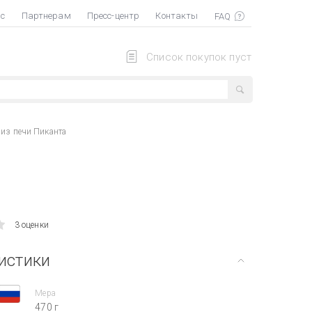
ас
Партнерам
Пресс-центр
Контакты
Список покупок пуст
из печи Пиканта
3 оценки
истики
Мера
470 г