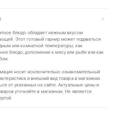
е
атное блюдо обладает нежным вкусом
вощей. Этот готовый гарнир может подаваться
одным или комнатной температуры, как
ное блюдо, дополнение к мясу или рыбе или как
бом.
мация носит исключительно ознакомительный
актеристика и внешний вид товара в магазинах
ься от указанных на сайте. Актуальные цены и
варов уточняйте в магазинах. Не является
ертой.