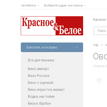
Челябинск
Выберите адрес магазина
Каталог
К&Б
К
Бакалея, консервы
Ово
Всё для пикника
Пиканта 
Вино импорт
Вино Россия
Вино с оценкой
Вино игристое, вермут
Водка, настойки
Виски, бурбон