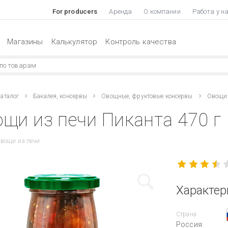
For producers
Аренда
О компании
Работа у н
Магазины
Калькулятор
Контроль качества
аталог
Бакалея, консервы
Овощные, фруктовые консервы
Овощи 
щи из печи Пиканта 470 г
Овощи из печи
Характер
Страна
Россия