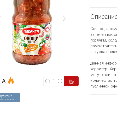
Описани
Сочное, аром
запеченных о
горячим, хол
самостоятель
закуска с хле
Данная инфор
характер. Хар
могут отличат
НА
количество то
публичной оф
купить?
 магазинов