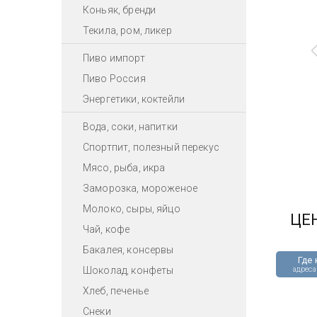
Коньяк, бренди
Текила, ром, ликер
Пиво импорт
Пиво Россия
Энергетики, коктейли
Вода, соки, напитки
Спортпит, полезный перекус
Мясо, рыба, икра
Заморозка, мороженое
Молоко, сыры, яйцо
ЦЕ
Чай, кофе
Бакалея, консервы
Где 
Шоколад, конфеты
адреса
Хлеб, печенье
Снеки