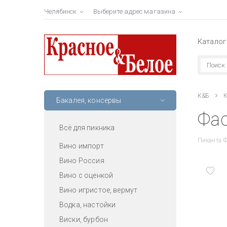
Челябинск
Выберите адрес магазина
Каталог
К&Б
К
Бакалея, консервы
Фас
Всё для пикника
Пиканта Ф
Вино импорт
Вино Россия
Вино с оценкой
Вино игристое, вермут
Водка, настойки
Виски, бурбон