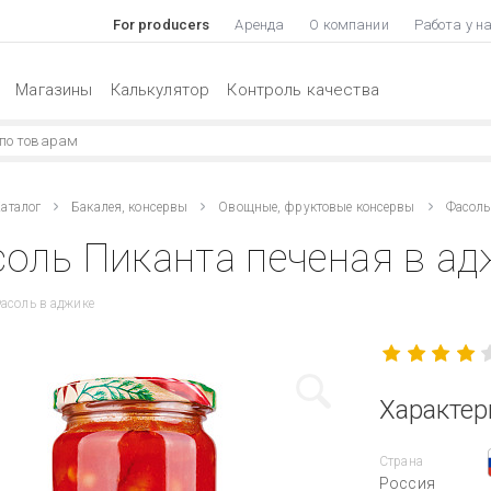
For producers
Аренда
О компании
Работа у н
Магазины
Калькулятор
Контроль качества
аталог
Бакалея, консервы
Овощные, фруктовые консервы
Фасоль
оль Пиканта печеная в ад
асоль в аджике
Характер
Страна
Россия