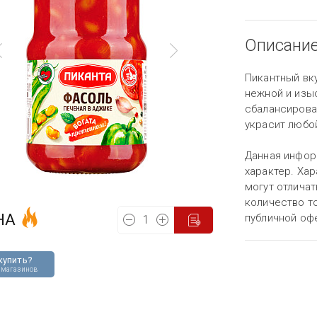
Описани
Пикантный вк
нежной и изы
сбалансирова
украсит любо
Данная инфор
характер. Хар
могут отличат
количество то
НА
публичной оф
купить?
 магазинов