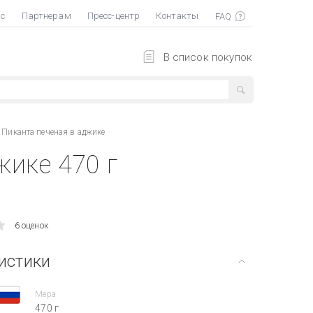
ас
Партнерам
Пресс-центр
Контакты
В список покупок
 Пиканта печеная в аджике
жике 470 г
6 оценок
истики
Мера
470 г