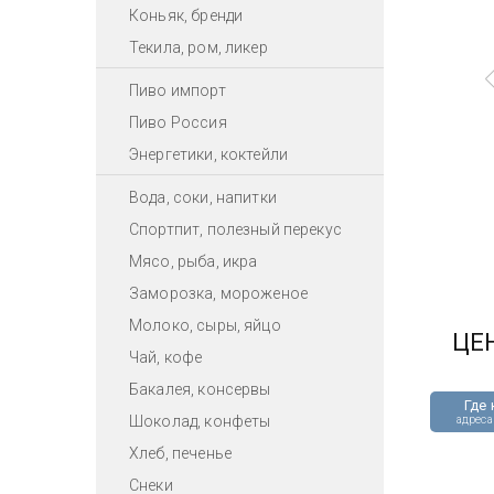
Коньяк, бренди
Текила, ром, ликер
Пиво импорт
Пиво Россия
Энергетики, коктейли
Вода, соки, напитки
Спортпит, полезный перекус
Мясо, рыба, икра
Заморозка, мороженое
Молоко, сыры, яйцо
ЦЕ
Чай, кофе
Бакалея, консервы
Где 
Шоколад, конфеты
адреса
Хлеб, печенье
Снеки