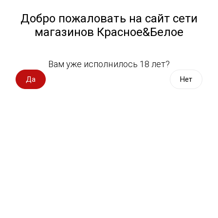
Работа у нас
Назад
Добро пожаловать на сайт сети
магазинов Красное&Белое
Всё для пикника
Спецпредложения
Вам уже исполнилось 18 лет?
Бакалея, консервы
Вино импорт
Да
Нет
Вино Россия
Магазин не выбран
Выберите магазин, чтобы увидеть актуальный каталог
Вино с оценкой
товаров.
Выбрать магазин
Вино игристое, вермут
Водка, настойки
Фильтры
Виски, бурбон
Сортировать:
По популярности
Коньяк, бренди