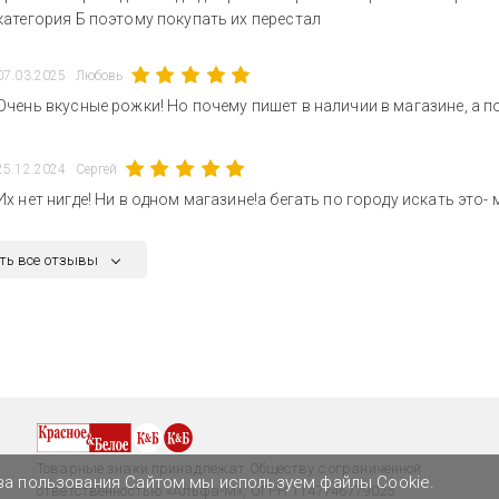
категория Б поэтому покупать их перестал
07.03.2025
Любовь
Очень вкусные рожки! Но почему пишет в наличии в магазине, а п
25.12.2024
Сергей
Их нет нигде! Ни в одном магазине!а бегать по городу искать это- 
ть все отзывы
Товарные знаки принадлежат Обществу с ограниченной
ва пользования Сайтом мы используем файлы Cookie.
ответственностью «Альфа-М», ОГРН 1147746779025