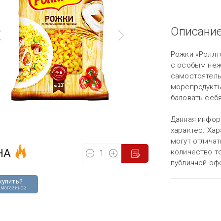
Описани
Рожки «Роллт
с особым неж
самостоятель
морепродукты
баловать себ
Данная инфор
характер. Хар
могут отличат
НА
количество то
публичной оф
купить?
 магазинов