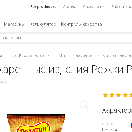
For producers
Аренда
О компании
Работа у н
Магазины
Калькулятор
Контроль качества
аталог
Бакалея, консервы
Макаронные изделия
Макаронные изде
аронные изделия Рожки Р
рожки
Характер
Страна
Россия