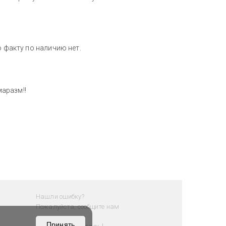
о факту по наличию нет.
маразм!!
Нашли ошибку?
Пожалуйста, сообщите нам
Принять