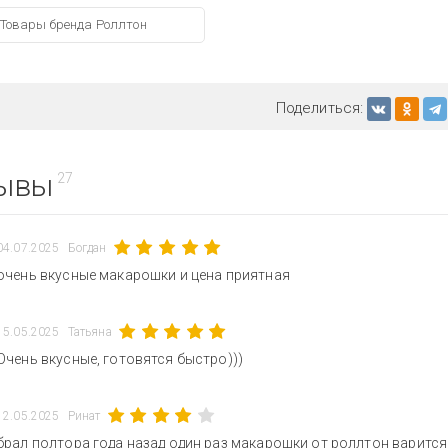
Товары бренда Роллтон
Поделиться:
ывы
27
04.07.2025
Богдан
очень вкусные макарошки и цена приятная
15.05.2025
Татьяна
Очень вкусные, готовятся быстро)))
12.05.2025
Ринат
брал полтора года назад один раз макарошки от роллтон варится