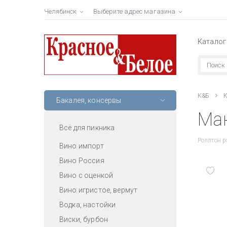
Челябинск
Выберите адрес магазина
Каталог
К&Б
К
Бакалея, консервы
Мак
Всё для пикника
Роллтон 
Вино импорт
Вино Россия
Вино с оценкой
Вино игристое, вермут
Водка, настойки
Виски, бурбон