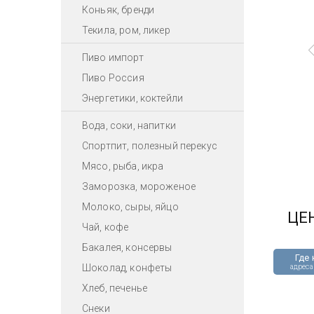
Коньяк, бренди
Текила, ром, ликер
Пиво импорт
Пиво Россия
Энергетики, коктейли
Вода, соки, напитки
Спортпит, полезный перекус
Мясо, рыба, икра
Заморозка, мороженое
Молоко, сыры, яйцо
ЦЕ
Чай, кофе
Бакалея, консервы
Где 
Шоколад, конфеты
адреса
Хлеб, печенье
Снеки