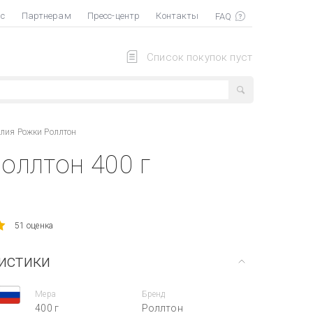
ас
Партнерам
Пресс-центр
Контакты
Список покупок пуст
лия Рожки Роллтон
оллтон 400 г
51 оценка
истики
Мера
Бренд
400 г
Роллтон