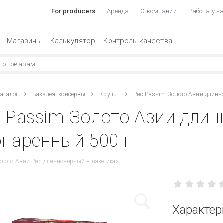
For producers
Аренда
О компании
Работа у н
Магазины
Калькулятор
Контроль качества
аталог
Бакалея, консервы
Крупы
Рис Passim Золото Азии длин
 Passim Золото Азии дли
паренный 500 г
лото Азии Рис длиннозерный в пакетиках
Характер