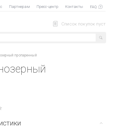
ас
Партнерам
Пресс-центр
Контакты
Список покупок пуст
нозерный пропаренный
ннозерный
истики