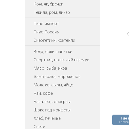
Коньяк, бренди
Текила, ром, ликер
Пиво импорт
Пиво Россия
Энергетики, коктейли
Вода, соки, напитки
Спортпит, полезный перекус
Мясо, рыба, икра
Заморозка, мороженое
Молоко, сыры, яйцо
Чай, кофе
Бакалея, консервы
Шоколад, конфеты
Хлеб, печенье
Где 
адреса
Снеки