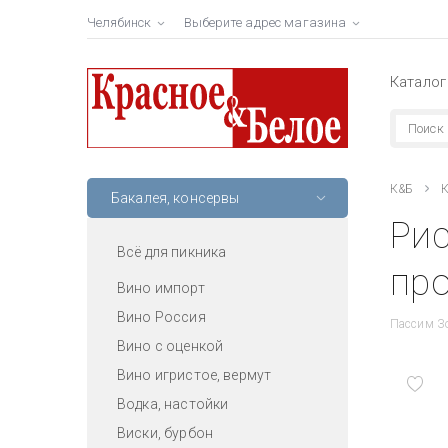
Челябинск
Выберите адрес магазина
Каталог
К&Б
К
Бакалея, консервы
Рис
Всё для пикника
про
Вино импорт
Вино Россия
Пассим Зо
Вино с оценкой
Вино игристое, вермут
Водка, настойки
Виски, бурбон