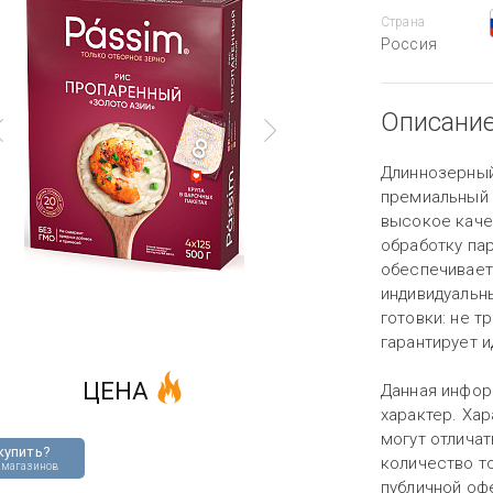
Страна
Россия
Описани
Длиннозерный
премиальный 
высокое каче
обработку па
обеспечивает
индивидуальн
готовки: не т
гарантирует 
ЦЕНА
Данная инфор
характер. Хар
могут отличат
купить?
количество то
 магазинов
публичной оф