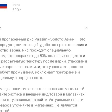
Мера
500 г
е
 пропаренный рис Passim «Золото Азии» — это
продукт, сочетающий удобство приготовления и
ство зерна. Рис проходит специальную
ром, что сохраняет до 80% полезных веществ и
 рассыпчатую текстуру после варки. Упакован в
ые варочные пакетики, что упрощает процесс
ребует промывания, исключает пригорание и
идеальную порционность.
мация носит исключительно ознакомительный
актеристика и внешний вид товара в магазинах
ься от указанных на сайте. Актуальные цены и
варов уточняйте в магазинах. Не является
ертой.