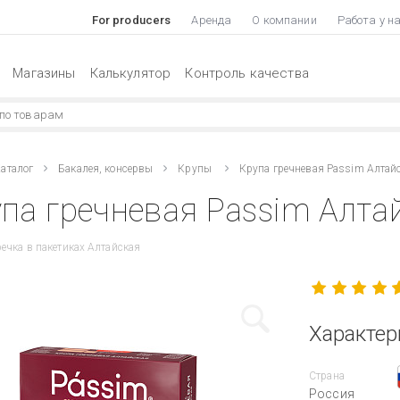
For producers
Аренда
О компании
Работа у н
Магазины
Калькулятор
Контроль качества
аталог
Бакалея, консервы
Крупы
Крупа гречневая Passim Алтай
па гречневая Passim Алтай
ечка в пакетиках Алтайская
Характер
Страна
Россия