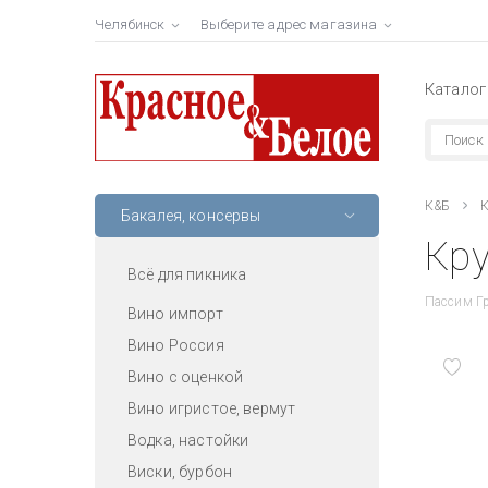
Челябинск
Выберите адрес магазина
Каталог
К&Б
К
Бакалея, консервы
Кру
Всё для пикника
Пассим Гр
Вино импорт
Вино Россия
Вино с оценкой
Вино игристое, вермут
Водка, настойки
Виски, бурбон