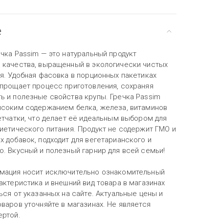
е
чка Passim — это натуральный продукт
 качества, выращенный в экологически чистых
я. Удобная фасовка в порционных пакетиках
упрощает процесс приготовления, сохраняя
ь и полезные свойства крупы. Гречка Passim
ысоким содержанием белка, железа, витаминов
етчатки, что делает её идеальным выбором для
иетического питания. Продукт не содержит ГМО и
 добавок, подходит для вегетарианского и
ю. Вкусный и полезный гарнир для всей семьи!
мация носит исключительно ознакомительный
актеристика и внешний вид товара в магазинах
ься от указанных на сайте. Актуальные цены и
варов уточняйте в магазинах. Не является
ертой.