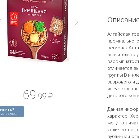
Описани
Алтайская гре
премиального
регионах Алта
значительно 
рассыпчатост
отличается в
группы B и кл
здорового и д
искусственных
69
.99
₽
детского мен
Данная инфор
купить?
 магазинов
характер. Хар
могут отличат
количество то
публичной оф