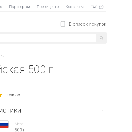
ас
Партнерам
Пресс-центр
Контакты
В список покупок
ская
ская 500 г
1 оценка
истики
Мера
500 г