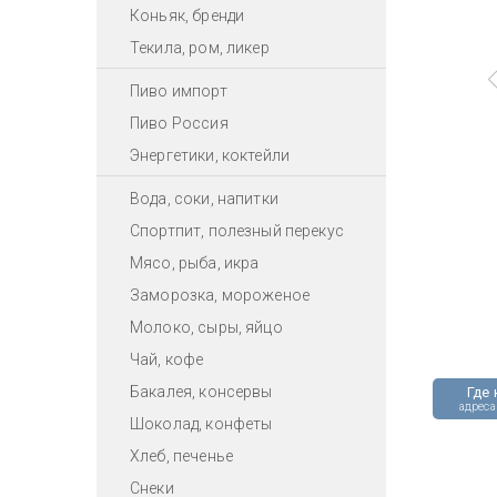
Коньяк, бренди
Текила, ром, ликер
Пиво импорт
Пиво Россия
Энергетики, коктейли
Вода, соки, напитки
Спортпит, полезный перекус
Мясо, рыба, икра
Заморозка, мороженое
Молоко, сыры, яйцо
Чай, кофе
Бакалея, консервы
Где 
адреса
Шоколад, конфеты
Хлеб, печенье
Снеки