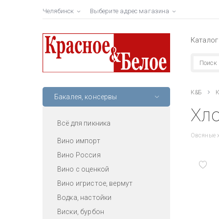
Челябинск
Выберите адрес магазина
Каталог
К&Б
К
Бакалея, консервы
Хло
Всё для пикника
Овсяные 
Вино импорт
Вино Россия
Вино с оценкой
Вино игристое, вермут
Водка, настойки
Виски, бурбон