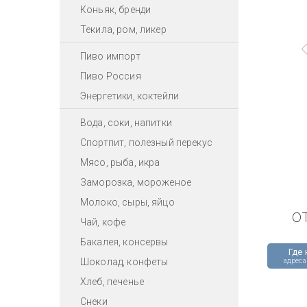
Коньяк, бренди
Текила, ром, ликер
Пиво импорт
Пиво Россия
Энергетики, коктейли
Вода, соки, напитки
Спортпит, полезный перекус
Мясо, рыба, икра
Заморозка, мороженое
Молоко, сыры, яйцо
о
Чай, кофе
Бакалея, консервы
Где 
Шоколад, конфеты
адреса
Хлеб, печенье
Снеки