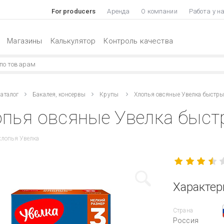
For producers
Аренда
О компании
Работа у н
Магазины
Калькулятор
Контроль качества
аталог
Бакалея, консервы
Крупы
Хлопья овсяные Увелка быстры
пья овсяные Увелка быст
хлопья Увелка
Характер
Страна
Россия