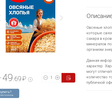
Описани
Овсяные хлоп
которые связ
сахара в кров
минералов поэ
организм энер
Данная инфор
характер. Хар
могут отличат
49
количество то
т
.69
₽
i
публичной оф
купить?
 магазинов