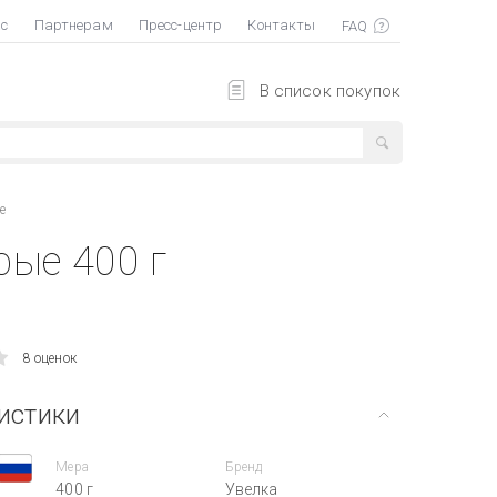
ас
Партнерам
Пресс-центр
Контакты
В список покупок
е
рые 400 г
8 оценок
истики
Мера
Бренд
400 г
Увелка