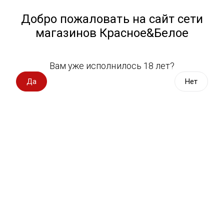
Работа у нас
Назад
Добро пожаловать на сайт сети
магазинов Красное&Белое
Всё для пикника
Спецпредложения
Вам уже исполнилось 18 лет?
Салаты
Вино импорт
Да
Нет
Вино Россия
Магазин не выбран
Выберите магазин, чтобы увидеть актуальный каталог
Вино с оценкой
товаров.
Выбрать магазин
Вино игристое, вермут
Водка, настойки
Фильтры
Виски, бурбон
Сортировать:
По популярности
Коньяк, бренди