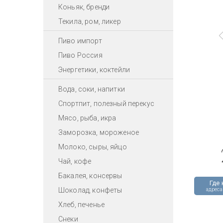
Коньяк, бренди
Текила, ром, ликер
Пиво импорт
Пиво Россия
Энергетики, коктейли
Вода, соки, напитки
Спортпит, полезный перекус
Мясо, рыба, икра
Заморозка, мороженое
Молоко, сыры, яйцо
Чай, кофе
Бакалея, консервы
Где 
Шоколад, конфеты
адреса
Хлеб, печенье
Снеки