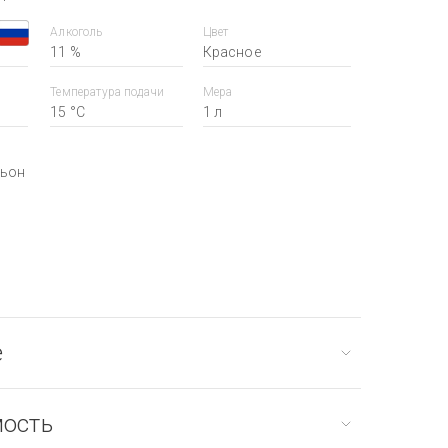
Алкоголь
Цвет
11 %
Красное
Температура подачи
Мера
15 °С
1 л
ньон
е
мость