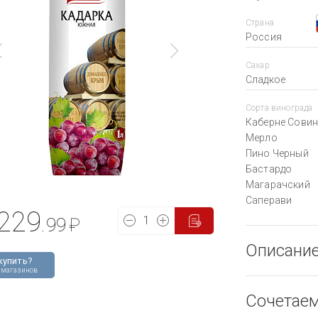
Страна
Россия
Сахар
Сладкое
Сорта винограда
Каберне Сови
Мерло
Пино Черный
Бастардо
Магарачский
Саперави
229
.99
₽
Описани
купить?
 магазинов
Сочетае