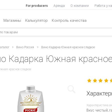
For producers
Аренда
О компании
Работа у н
Магазины
Калькулятор
Контроль качества
аталог
Вино Россия
Вино Кадарка Южная красное сладкое
о Кадарка Южная красное 
жная красное сладкое
Характер
Характеристика в
Вкус чистый, 