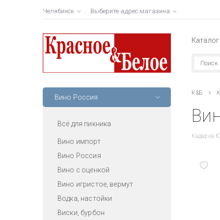
Челябинск
Выберите адрес магазина
Каталог
К&Б
К
Вино Россия
Вин
Всё для пикника
Кадарка Ю
Вино импорт
Вино Россия
Вино с оценкой
Вино игристое, вермут
Водка, настойки
Виски, бурбон