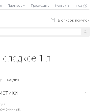
ас
Партнерам
Пресс-центр
Контакты
В список покупок
сладкое 1 л
14 оценок
истики
куса
гармоничный.