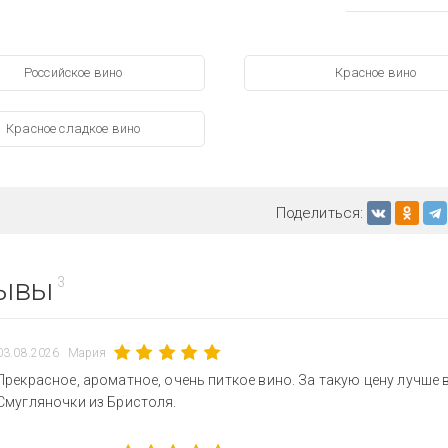
Российское вино
Красное вино
Красное сладкое вино
Поделиться:
ывы
3
03.08.2026
Мария
Прекрасное, ароматное, очень питкое вино. За такую цену лучше в
Смугляночки из Бристоля.