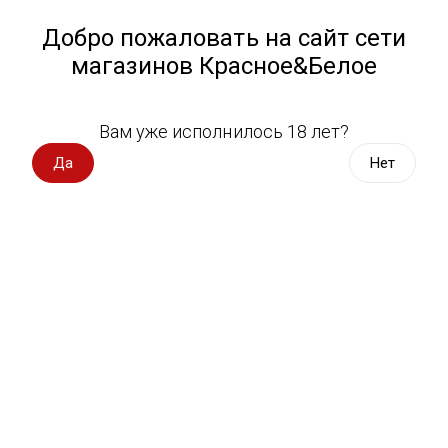
Работа у нас
Назад
Добро пожаловать на сайт сети
магазинов Красное&Белое
Всё для пикника
Спецпредложения
Вам уже исполнилось 18 лет?
Сигареты
Вино импорт
Да
Нет
Вино Россия
Магазин не выбран
Выберите магазин, чтобы увидеть актуальный каталог
Вино с оценкой
товаров.
Выбрать магазин
Вино игристое, вермут
Водка, настойки
Фильтры
Виски, бурбон
Сортировать:
По популярности
Коньяк, бренди