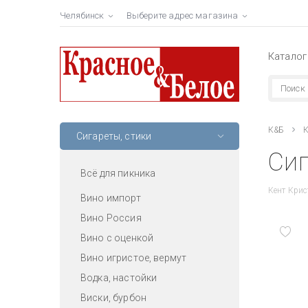
Челябинск
Выберите адрес магазина
Каталог
К&Б
К
Сигареты, стики
Сиг
Всё для пикника
Кент Крис
Вино импорт
Вино Россия
Вино с оценкой
Вино игристое, вермут
Водка, настойки
Виски, бурбон