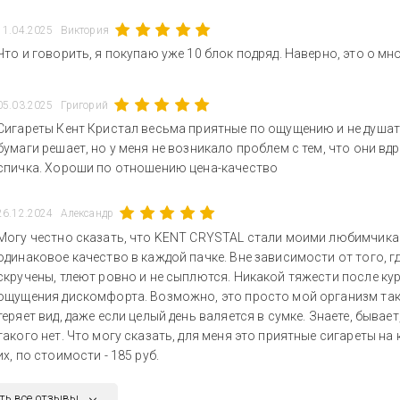
11.04.2025
Виктория
Что и говорить, я покупаю уже 10 блок подряд. Наверно, это о м
05.03.2025
Григорий
Сигареты Кент Кристал весьма приятные по ощущению и не душат,
бумаги решает, но у меня не возникало проблем с тем, что они вд
спичка. Хороши по отношению цена-качество
26.12.2024
Александр
Могу честно сказать, что KENT CRYSTAL стали моими любимчиками
одинаковое качество в каждой пачке. Вне зависимости от того, 
скручены, тлеют ровно и не сыплются. Никакой тяжести после куре
ощущения дискомфорта. Возможно, это просто мой организм так ре
теряет вид, даже если целый день валяется в сумке. Знаете, бывае
такого нет. Что могу сказать, для меня это приятные сигареты на
их, по стоимости - 185 руб.
ть все отзывы