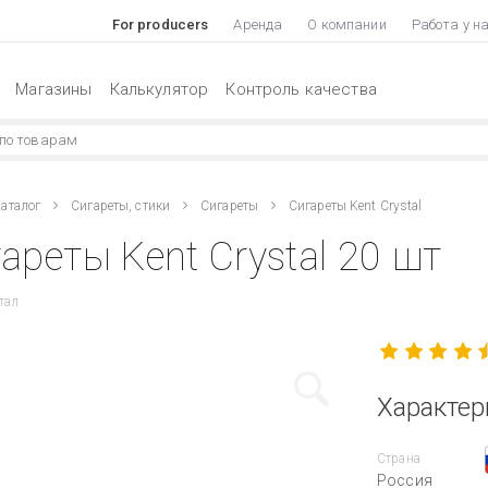
For producers
Аренда
О компании
Работа у н
Магазины
Калькулятор
Контроль качества
аталог
Сигареты, стики
Сигареты
Сигареты Kent Crystal
ареты Kent Crystal 20 шт
тал
Характер
Страна
Россия