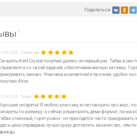
Поделиться:
ывы
6
20.06.2025
Александр
Сигареты Kent Crystal покупаю далеко не первый раз. Табак в них
справляется со своей задачей, обеспечивая мягкую затяжку. Гор
прикуривать заново. Упаковка компактная и прочная, удобно носит
покупаю блок.
23.05.2025
Тимур
Хорошие сигареты! Я люблю классику если говорить про вкус, поэ
сигареты по размеру, а сейчас решил взять деми формат, пачка к
табак отменный, горят ровно - не приходится часто прикуривать 
здесь цена оправдана, лучше сразу доплатить за качество, чем п
дважды.