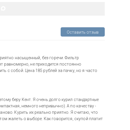
Оставить отзыв
 приятно насыщенный, без горечи. Фильтр
ят равномерно, не приходится постоянно
ь с собой. Цена 185 рублей за пачку, но я часто
тому беру Кент. Я очень долго курил стандартные
омпактная, немного непривычно). А по качеству -
заново. Курить их реально приятно. Я считаю, что
отом жалеть о выборе. Как говорится, скупой платит