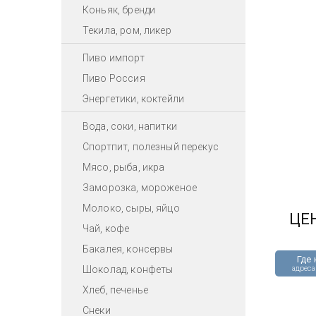
Коньяк, бренди
Текила, ром, ликер
Пиво импорт
Пиво Россия
Энергетики, коктейли
Вода, соки, напитки
Спортпит, полезный перекус
Мясо, рыба, икра
Заморозка, мороженое
Молоко, сыры, яйцо
ЦЕ
Чай, кофе
Бакалея, консервы
Где 
Шоколад, конфеты
адреса
Хлеб, печенье
Снеки