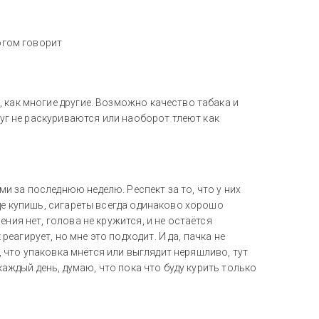
ногом говорит
 как многие другие. Возможно качество табака и
руг не раскуриваются или наоборот тлеют как
 за последнюю неделю. Респект за то, что у них
где купишь, сигареты всегда одинаково хорошо
ния нет, голова не кружится, и не остаётся
агирует, но мне это подходит. И да, пачка не
т, что упаковка мнётся или выглядит неряшливо, тут
 каждый день, думаю, что пока что буду курить только