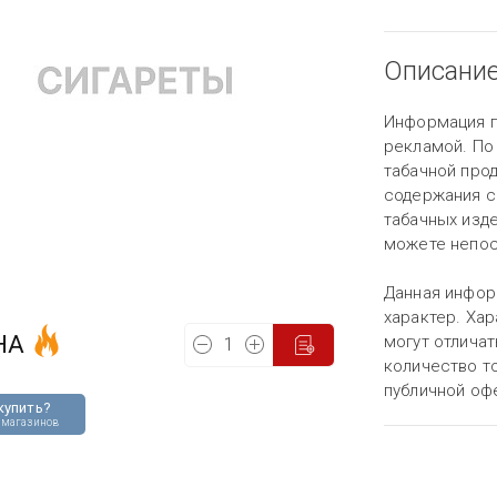
Описани
Информация п
рекламой. По
табачной про
содержания с
табачных изд
можете непос
Данная инфор
характер. Хар
НА
могут отличат
количество то
публичной оф
купить?
 магазинов